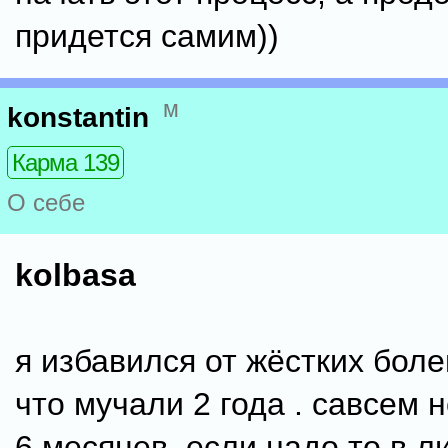
придется самим))
м
konstantin
Карма 139
О себе
kolbasa
я избавился от жёстких боле
что мучали 2 года . савсем 
6 месяцев. если надо то в ли