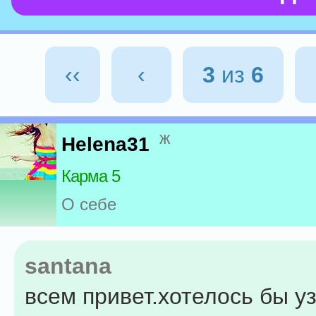
‹‹
‹
3
из
6
ж
Helena31
Карма 5
О себе
santana
всем привет.хотелось бы уз