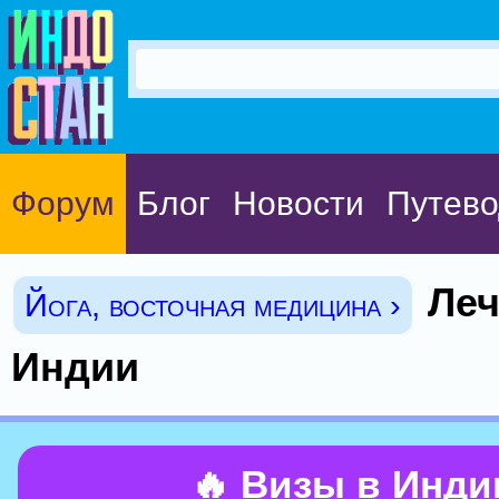
Форум
Блог
Новости
Путево
Леч
Йога, восточная медицина ›
Индии
🔥 Визы в Инд