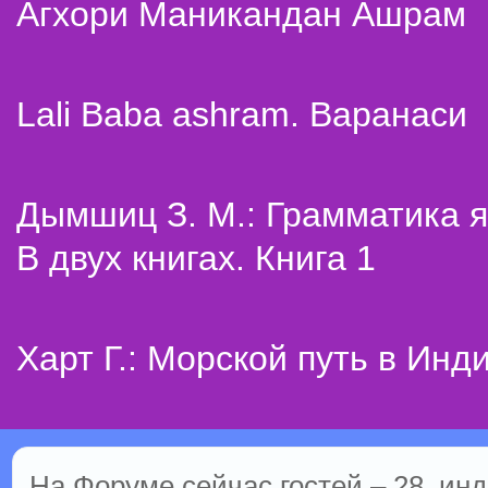
Агхори Маникандан Ашрам
Lali Baba ashram. Варанаси
Дымшиц З. М.: Грамматика я
В двух книгах. Книга 1
Харт Г.: Морской путь в Инд
На Форуме сейчас гостей – 28, инд