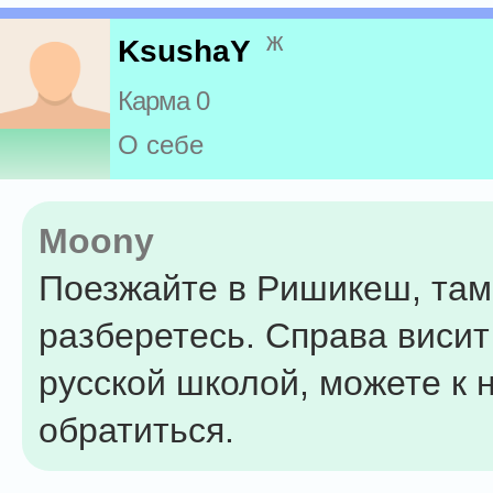
ж
KsushaY
Карма 0
О себе
Moony
Поезжайте в Ришикеш, там
разберетесь. Справа висит
русской школой, можете к 
обратиться.