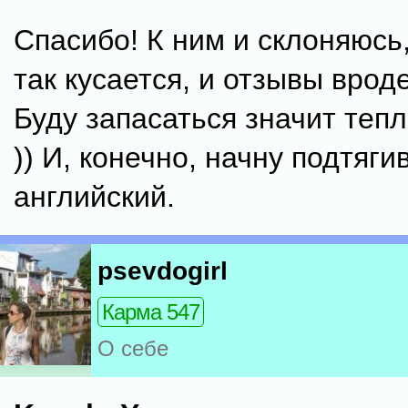
Спасибо! К ним и склоняюсь,
так кусается, и отзывы врод
Буду запасаться значит теп
)) И, конечно, начну подтяги
английский.
psevdogirl
Карма 547
О себе