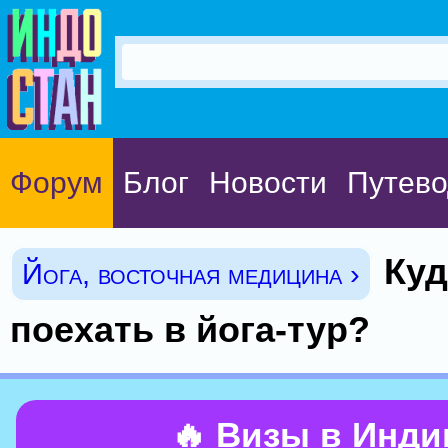
Форум
Блог
Новости
Путево
Куд
Йога, восточная медицина ›
поехать в йога-тур?
🔥 Визы в Инд