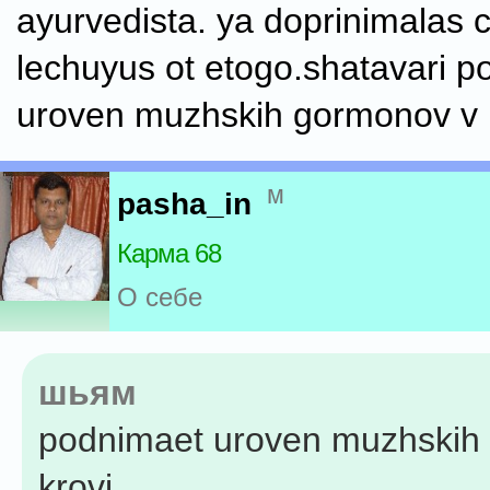
ayurvedista. ya doprinimalas 
lechuyus ot etogo.shatavari 
uroven muzhskih gormonov v 
м
pasha_in
Карма 68
О себе
шьям
podnimaet uroven muzhskih
krovi