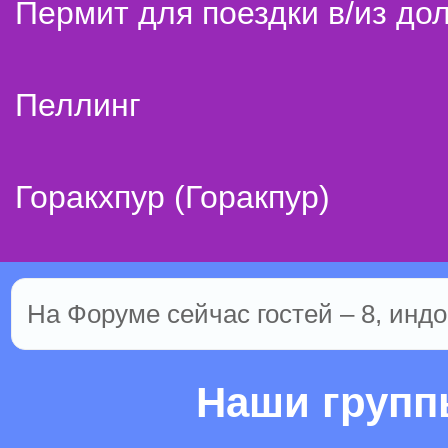
Пермит для поездки в/из до
Пеллинг
Горакхпур (Горакпур)
На Форуме сейчас гостей – 8, индо
Наши груп