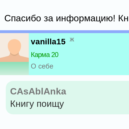
Cпасибо за информацию! Кн
ж
vanilla15
Карма 20
О себе
CAsAblAnka
Книгу поищу