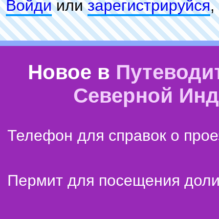
Войди
или
зарeгиcтpируйся
,
Новое в
Путеводи
Северной Ин
Телефон для справок о прое
Пермит для посещения дол