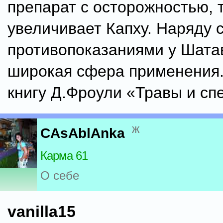
препарат с осторожностью, т
увеличивает Капху. Наряду 
противопоказаниями у Шата
широкая сфера применения.
книгу Д.Фроули «Травы и сп
ж
CAsAblAnka
Карма 61
О себе
vanilla15