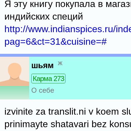
Я эту книгу покупала в мага
индийских специй
http://www.indianspices.ru/in
pag=6&ct=31&cuisine=#
ж
шьям
Карма 273
О себе
izvinite za translit.ni v koem 
prinimayte shatavari bez konsu