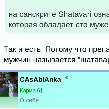
на санскрите Shatavari озна
которая обладает сто муже
Так и есть. Потому что преп
мужчин называется "шатав
ж
CAsAblAnka
Карма 61
О себе