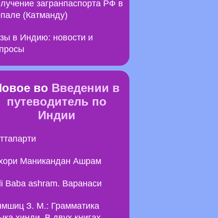
лучение загранпаспорта РФ в
пале (Катманду)
зы в Индию: новости и
просы
Новое во
Введении в
путеводитель по
Индии
ттапарти
хори Маникандан Ашрам
li Baba ashram. Варанаси
мшиц З. М.: Грамматика
ыка хинди. В двух книгах.