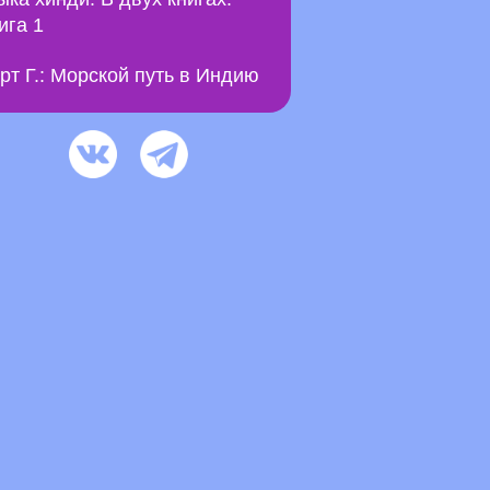
ига 1
рт Г.: Морской путь в Индию