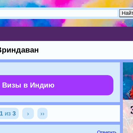
Вриндаван
 Визы в Индию
1
из
3
›
››
Ответить