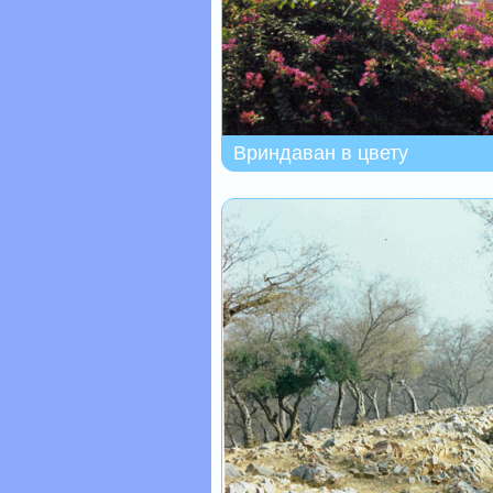
Вриндаван в цвету