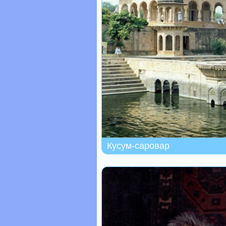
Кусум-саровар