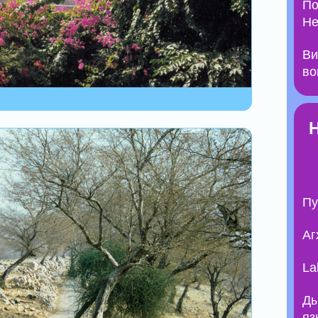
По
Не
Ви
во
Пу
Аг
La
Ды
яз