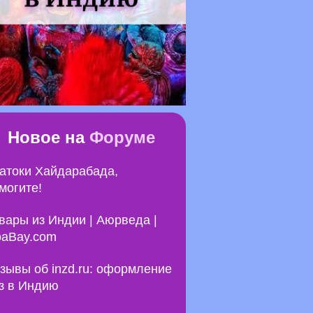
Новое на
Форуме
атоки Хайдарабада,
могите!
вары из Индии | Аюрведа |
aBay.com
зывы об inzd.ru: оформление
з в Индию