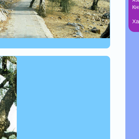
Кн
Ха