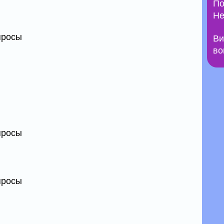
По
Не
опросы
Ви
во
опросы
опросы