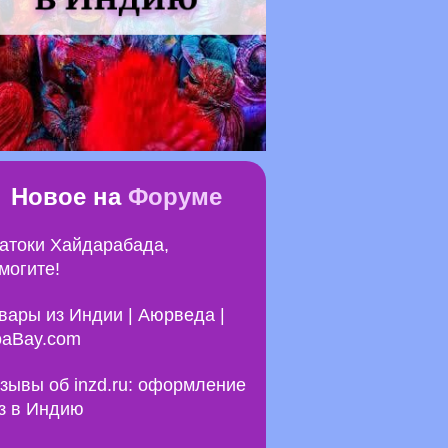
Новое на
Форуме
атоки Хайдарабада,
могите!
вары из Индии | Аюрведа |
aBay.com
зывы об inzd.ru: оформление
з в Индию