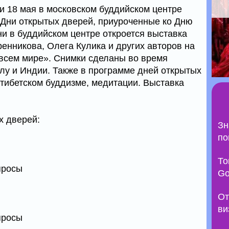
и 18 мая в московском буддийском центре
Дни открытых дверей, приуроченные ко Дню
ни в буддийском центре откроется выставка
нникова, Олега Кулика и других авторов на
 всем мире». Снимки сделаны во время
алу и Индии. Также в программе дней открытых
 тибетском буддизме, медитации. Выставка
х дверей:
Зн
по
То
опросы
Go
От
ви
опросы