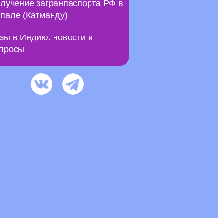
лучение загранпаспорта РФ в
пале (Катманду)
зы в Индию: новости и
просы