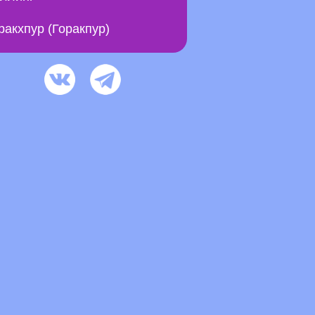
ракхпур (Горакпур)