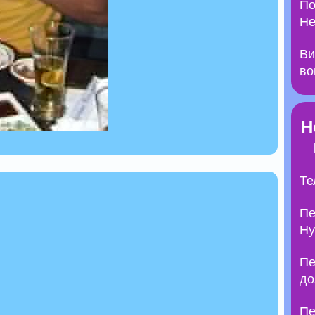
По
Не
Ви
во
Н
Те
Пе
Ну
Пе
до
Пе