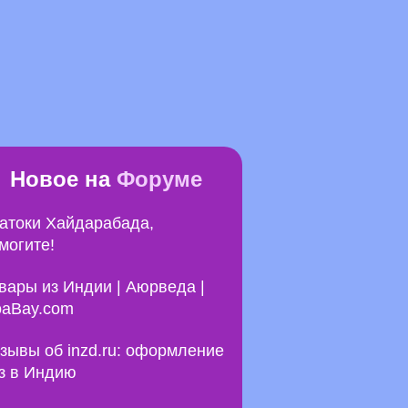
Новое на
Форуме
атоки Хайдарабада,
могите!
вары из Индии | Аюрведа |
aBay.com
зывы об inzd.ru: оформление
з в Индию