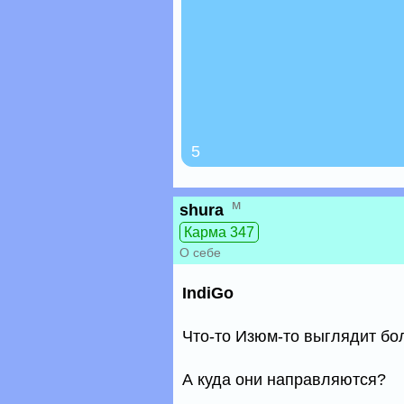
5
м
shura
Карма 347
О себе
IndiGo
Что-то Изюм-то выглядит бо
А куда они направляются?