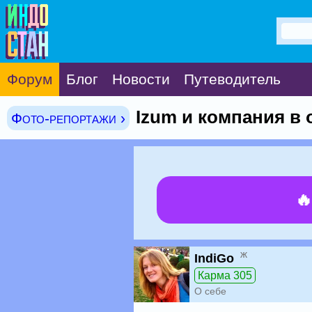
Форум
Блог
Новости
Путеводитель
Izum и компания в 
Фото-репортажи ›

ж
IndiGo
Карма 305
О себе