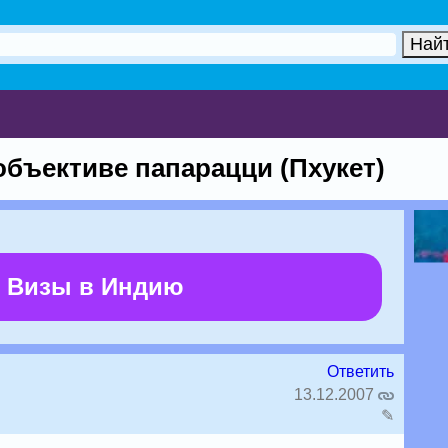
объективе папарацци (Пхукет)
 Визы в Индию
Ответить
13.12.2007
✎