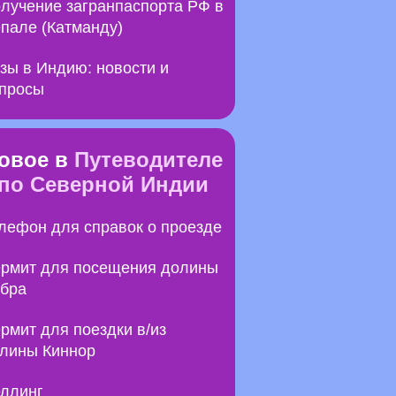
лучение загранпаспорта РФ в
пале (Катманду)
зы в Индию: новости и
просы
овое в
Путеводителе
по Северной Индии
лефон для справок о проезде
рмит для посещения долины
бра
рмит для поездки в/из
лины Киннор
ллинг