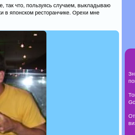
ге, так что, пользуясь случаем, выкладываю
ки в японском ресторанчике. Орехи мне
Зн
по
То
Go
От
ви