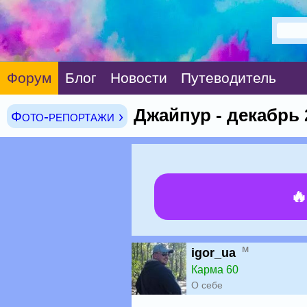
Форум
Блог
Новости
Путеводитель
Джайпур - декабрь 
Фото-репортажи ›

м
igor_ua
Карма 60
О себе