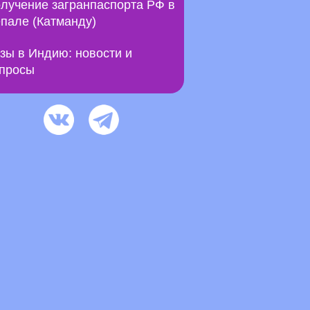
лучение загранпаспорта РФ в
пале (Катманду)
зы в Индию: новости и
просы