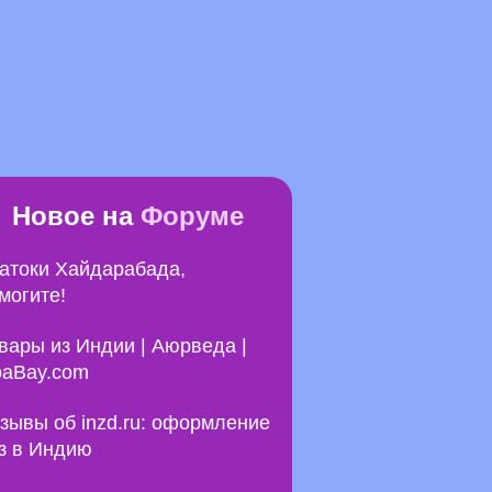
Новое на
Форуме
атоки Хайдарабада,
могите!
вары из Индии | Аюрведа |
aBay.com
зывы об inzd.ru: оформление
з в Индию