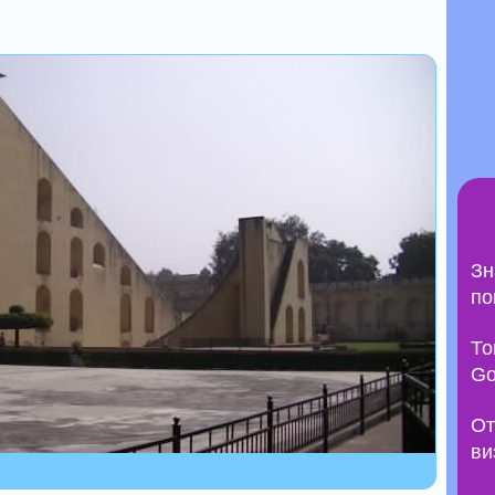
Зн
по
То
Go
От
ви