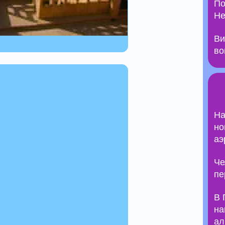
По
Не
Ви
во
На
но
аэ
Че
пе
В 
на
ал