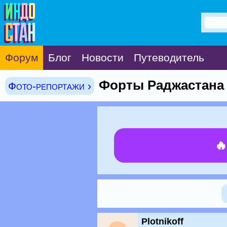
Форум
Блог
Новости
Путеводитель
Форты Раджастана
Фото-репортажи ›

Plotnikoff