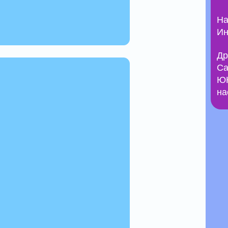
На
Ин
Др
Са
ЮН
на