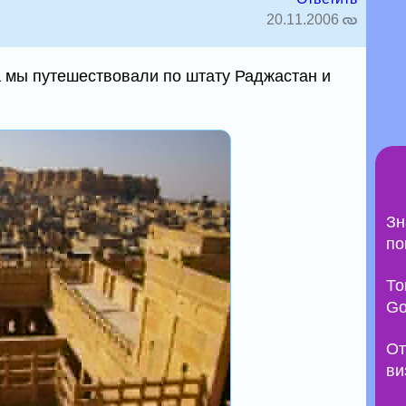
20.11.2006
 мы путешествовали по штату Раджастан и
Зн
по
То
Go
От
ви