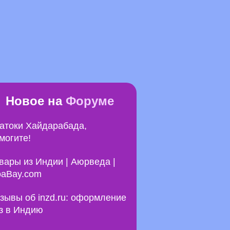
Новое на
Форуме
атоки Хайдарабада,
могите!
вары из Индии | Аюрведа |
aBay.com
зывы об inzd.ru: оформление
з в Индию