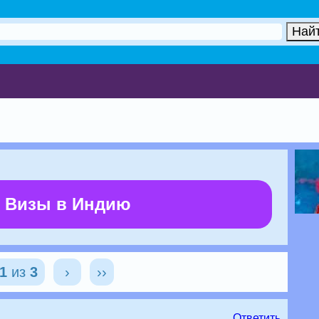
 Визы в Индию
1
из
3
›
››
Ответить