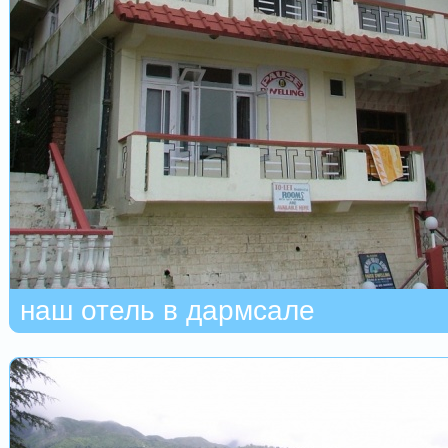
наш отель в дармсале