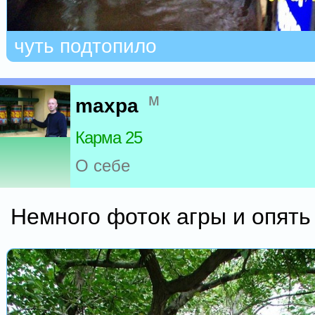
чуть подтопило
м
maxpa
Карма 25
О себе
Немного фоток агры и опять