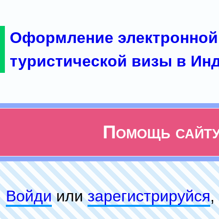
Оформление электронной
туристической визы в Ин
Помощь сайт
Войди
или
зарeгиcтpируйся
,