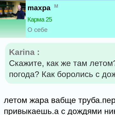
м
maxpa
Карма 25
О себе
Karina :
Скажите, как же там летом
погода? Как боролись с д
летом жара вабще труба.пе
привыкаешь.а с дождями ни