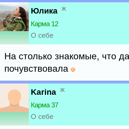
ж
Юлика
Карма 12
О себе
На столько знакомые, что д
почувствовала
ж
Karina
Карма 37
О себе