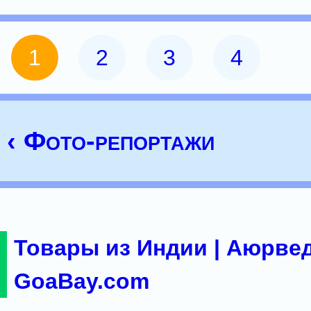
1
2
3
4
‹ Фото-репортажи
Товары из Индии | Аюрвед
GoaBay.com