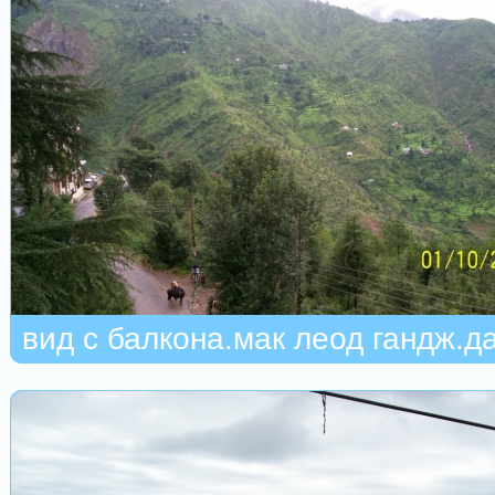
вид с балкона.мак леод гандж.