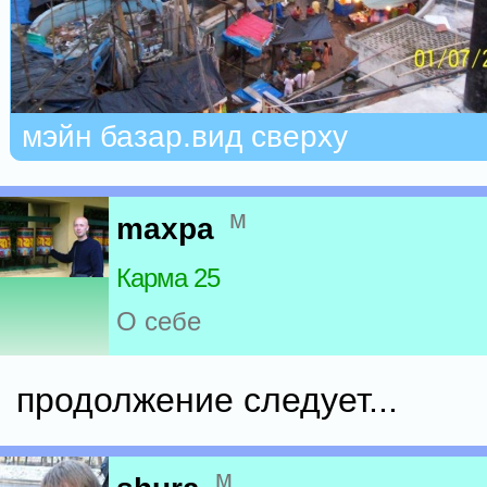
мэйн базар.вид сверху
м
maxpa
Карма 25
О себе
продолжение следует...
м