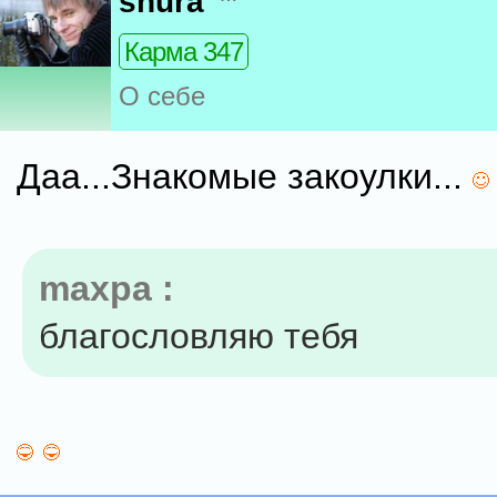
shura
Карма 347
О себе
Даа...Знакомые закоулки...
maxpa :
благословляю тебя