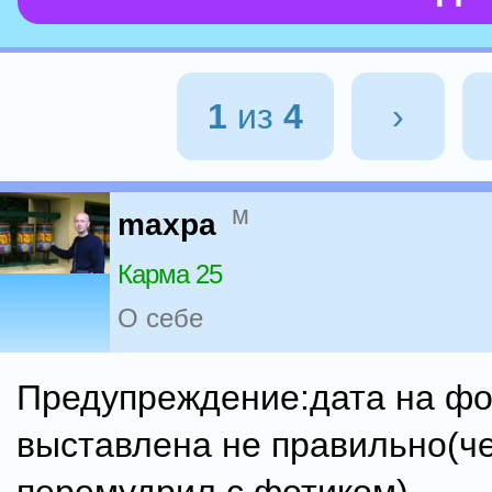
1
из
4
›
м
maxpa
Карма 25
О себе
Предупреждение:дата на фо
выставлена не правильно(че