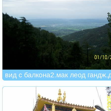
вид с балкона2.мак леод гандж