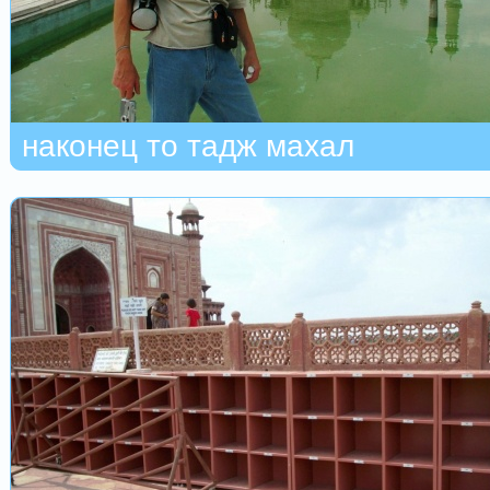
наконец то тадж махал