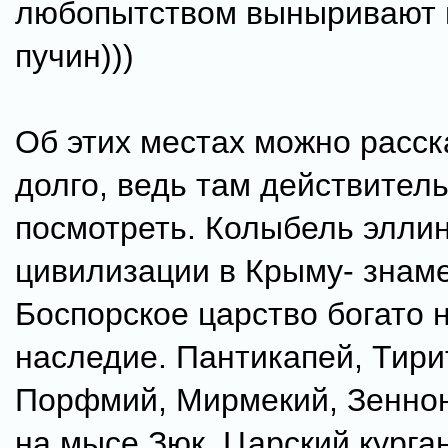
любопытством выныривают 
пучин)))
Об этих местах можно расс
долго, ведь там действитель
посмотреть. Колыбель элли
цивилизации в Крыму- знам
Боспорское царство богато 
наследие. Пантикапей, Тири
Порфмий, Мирмекий, Зенно
на мысе Зюк, Царский курган