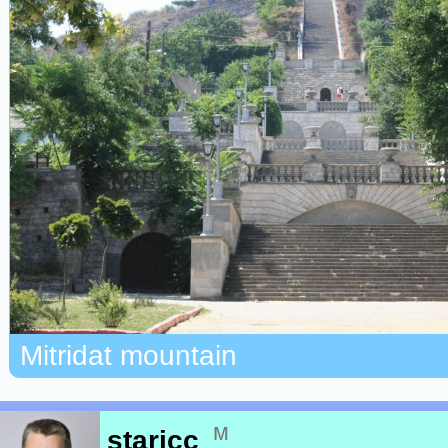
Mitridat mountain
м
staricc