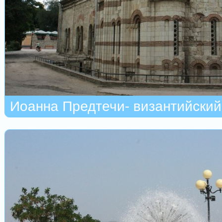
Иоанна Предтечи- византийский