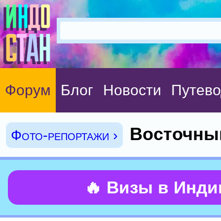
Форум
Блог
Новости
Путево
Восточны
Фото-репортажи ›
🔥 Визы в Инд