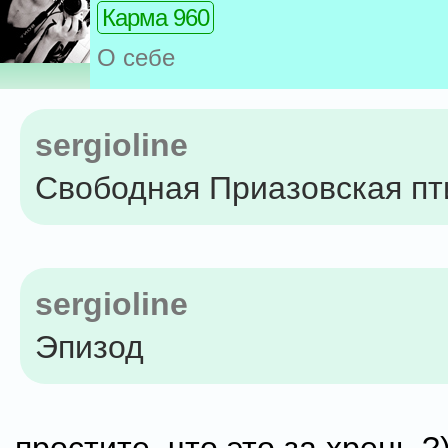
Карма 960
О себе
sergioline
Свободная Приазовская пт
sergioline
Эпизод