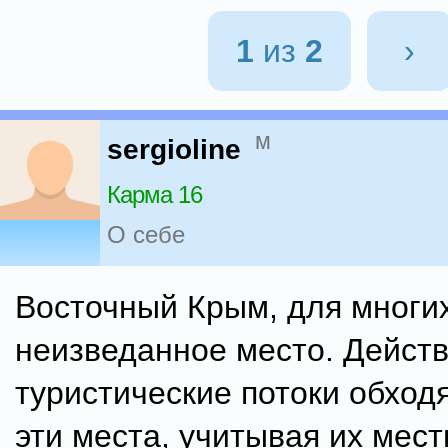
1
из
2
›
м
sergioline
Карма 16
О себе
Восточный Крым, для многи
неизведанное место. Действ
туристические потоки обход
эти места, учитывая их мес