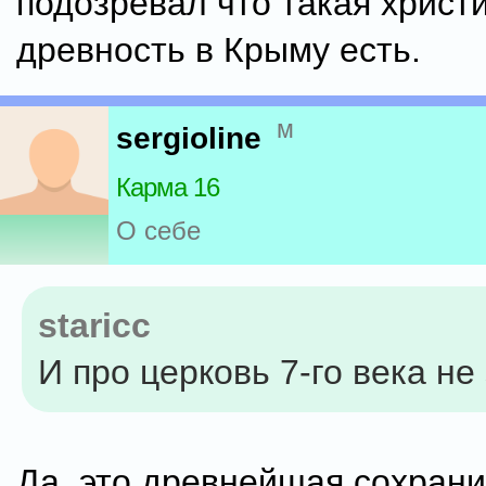
подозревал что такая христ
древность в Крыму есть.
м
sergioline
Карма 16
О себе
staricc
И про церковь 7-го века не
Да, это древнейшая сохран