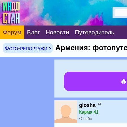
Форум
Блог
Новости
Путеводитель
Армения: фотопут
Фото-репортажи ›

м
glosha
Карма 41
О себе