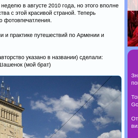
неделю в августе 2010 года, но этого вполне
тва с этой красивой страной. Теперь
ю фотовпечатления.
ии и практике путешествий по Армении и
авторство указано в названии) сделали:
Шашенок (мой брат)
Зн
по
То
Go
От
ви