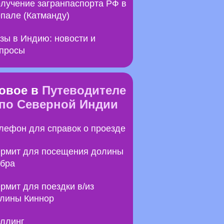
лучение загранпаспорта РФ в
пале (Катманду)
зы в Индию: новости и
просы
овое в
Путеводителе
по Северной Индии
лефон для справок о проезде
рмит для посещения долины
бра
рмит для поездки в/из
лины Киннор
ллинг