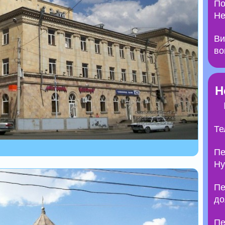
По
Не
Ви
во
Н
Те
Пе
Ну
Пе
до
Пе