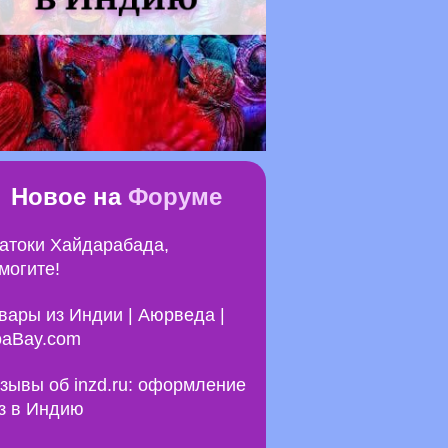
Новое на
Форуме
атоки Хайдарабада,
могите!
вары из Индии | Аюрведа |
aBay.com
зывы об inzd.ru: оформление
з в Индию