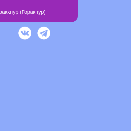
ракхпур (Горакпур)