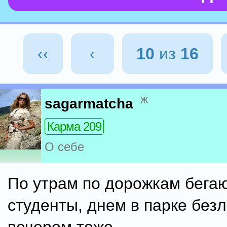
‹‹
‹
10
из
16
ж
sagarmatcha
Карма 209
О себе
По утрам по дорожкам бегаю
студенты, днем в парке безл