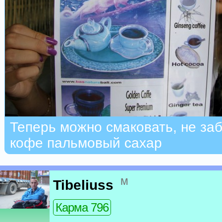
Теперь можно смаковать, не за
кофе пальмовый сахар
м
Tibeliuss
Карма 796