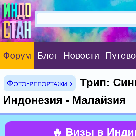
Форум
Блог
Новости
Путево
Трип: Син
Фото-репортажи ›
Индонезия - Малайзия
🔥 Визы в Инд