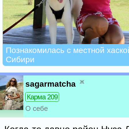
Познакомилась с местной хаской
Сибири
ж
sagarmatcha
Карма 209
О себе