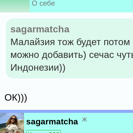
О себе
sagarmatcha
Малайзия тож будет потом 
можно добавить) сечас чут
Индонезии))
ОК)))
ж
sagarmatcha