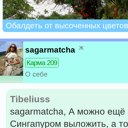
Обалдеть от высоченных цвето
ж
sagarmatcha
Карма 209
О себе
Tibeliuss
sagarmatcha, А можно ещё
Сингапуром выложить, а то