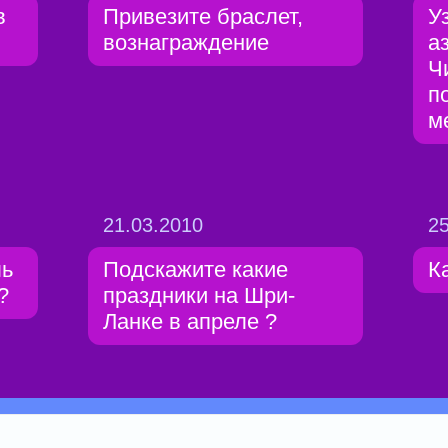
в
Привезите браслет,
У
вознаграждение
а
Ч
п
м
21.03.2010
25
ль
Подскажите какие
К
?
праздники на Шри-
Ланке в апреле ?