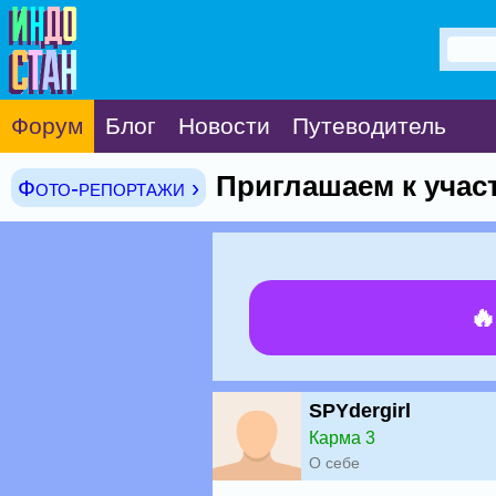
Форум
Блог
Новости
Путеводитель
Приглашаем к учас
Фото-репортажи ›

SPYdergirl
Карма 3
О себе