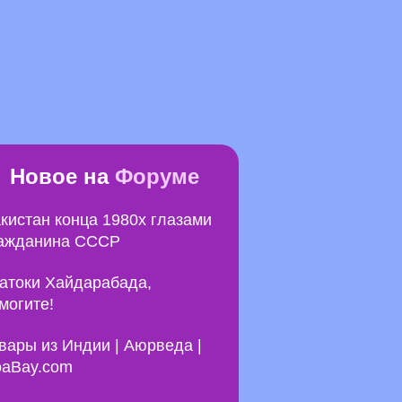
Новое на
Форуме
кистан конца 1980х глазами
ажданина СССР
атоки Хайдарабада,
могите!
вары из Индии | Аюрведа |
aBay.com