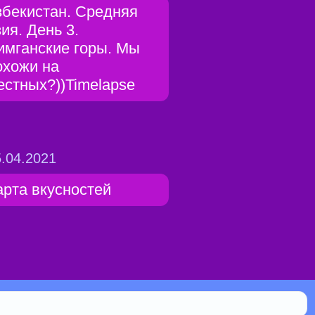
збекистан. Средняя
зия. День 3.
имганские горы. Мы
охожи на
естных?))Timelapse
.04.2021
арта вкусностей