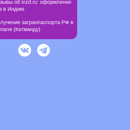
зывы об inzd.ru: оформление
з в Индию
лучение загранпаспорта РФ в
пале (Катманду)