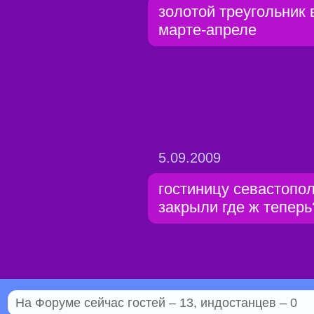
золотой треугольник 
марте-апреле
5.09.2009
гостиницу севастопо
закрыли где ж теперь
На Форуме сейчас гостей – 13, индостанцев – 0