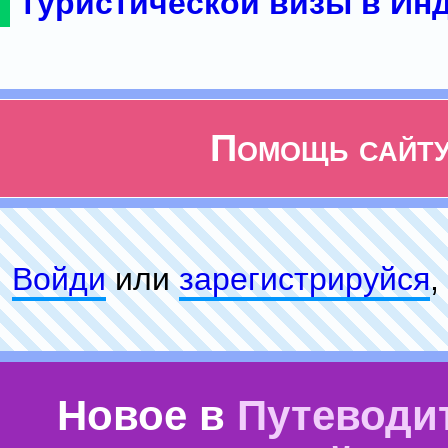
туристической визы в Ин
Помощь сайт
Войди
или
зарeгиcтpируйся
,
Новое в
Путеводи