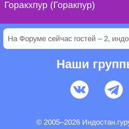
Горакхпур (Горакпур)
На Форуме сейчас гостей – 2, индо
Наши груп
© 2005–2026 Индостан.гу