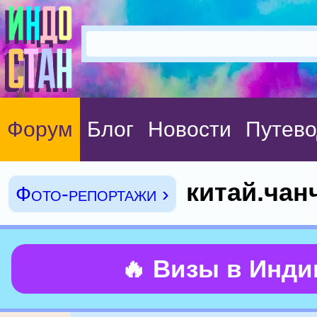
Форум
Блог
Новости
Путево
китай.чан
Фото-репортажи ›
🔥 Визы в Инд