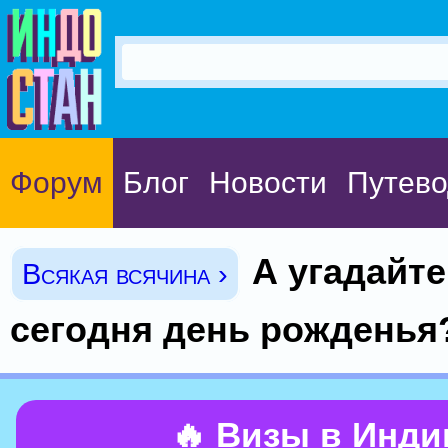
Форум
Блог
Новости
Путево
А угадайте
Всякая всячина ›
сегодня день рожденья?
🔥 Визы в Инд