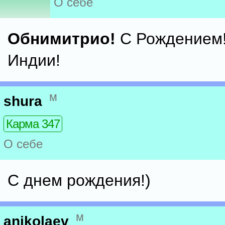
О себе
Обнимитрио!
С Рождением!
Индии!
м
shura
Карма 347
О себе
С днем рождения!)
м
anikolaev