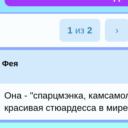
1
из
2
›
Фея
Она - "спарцмэнка, камсамо
красивая стюардесса в мире