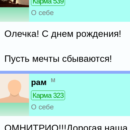
Карма 539
О себе
Олечка! С днем рождения!
Пусть мечты сбываются!
м
рам
Карма 323
О себе
ОМНИТРИО!!!Дорогая наша к