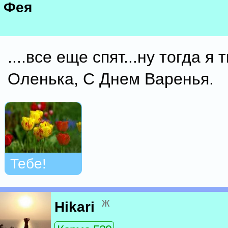
Фея
....все еще спят...ну тогда я 
Оленька, С Днем Варенья.
Тебе!
ж
Hikari