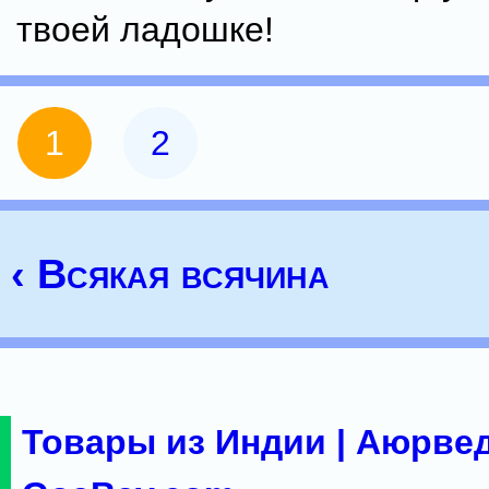
твоей ладошке!
1
2
‹ Всякая всячина
Товары из Индии | Аюрвед