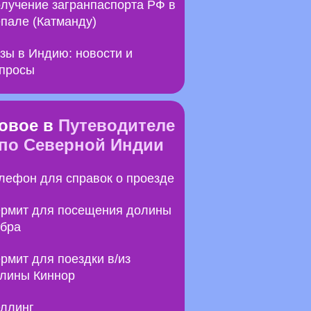
лучение загранпаспорта РФ в
пале (Катманду)
зы в Индию: новости и
просы
овое в
Путеводителе
по Северной Индии
лефон для справок о проезде
рмит для посещения долины
бра
рмит для поездки в/из
лины Киннор
ллинг