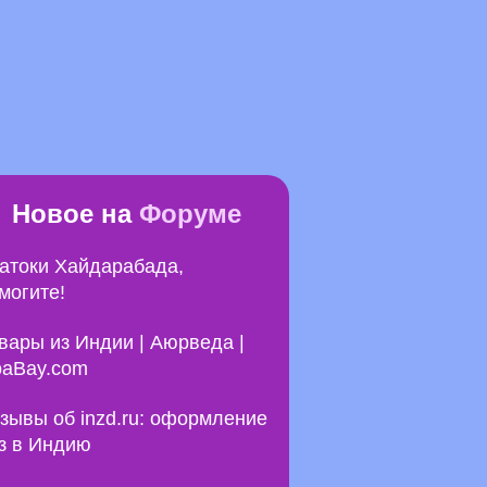
Новое на
Форуме
атоки Хайдарабада,
могите!
вары из Индии | Аюрведа |
aBay.com
зывы об inzd.ru: оформление
з в Индию