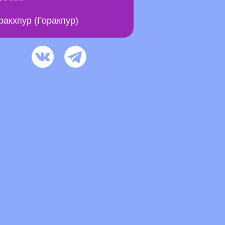
ракхпур (Горакпур)