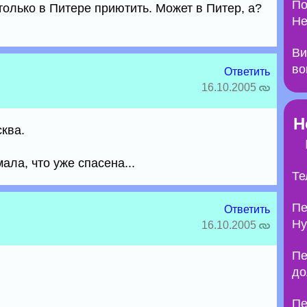
По
только в Питере приютить. Может в Питер, а?
Не
Ви
во
Ответить
16.10.2005
Н
сква.
ла, что уже спасена...
Те
Пе
Ответить
Ну
16.10.2005
Пе
до
Пе