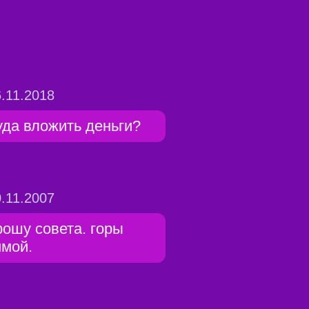
.11.2018
уда вложить деньги?
.11.2007
рошу совета. горы
имой.