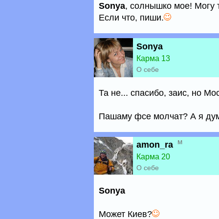
Sonya
, солнышко мое! Могу 
Если что, пиши.
Sonya
Карма 13
О себе
Та не... спасибо, заис, но Мо
Пашаму фсе молчат? А я дума
м
amon_ra
Карма 20
О себе
Sonya
Может Киев?