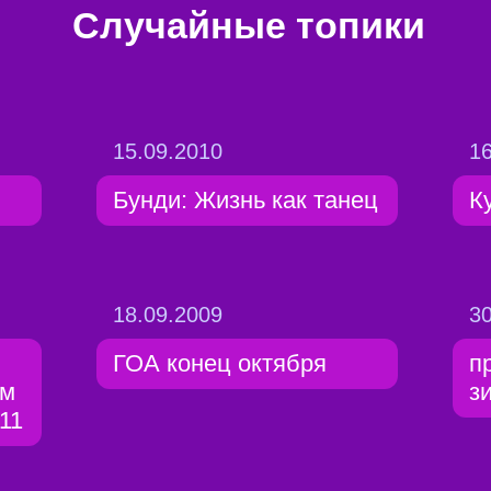
Случайные топики
15.09.2010
16
Бунди: Жизнь как танец
К
18.09.2009
30
ГОА конец октября
п
ем
з
11