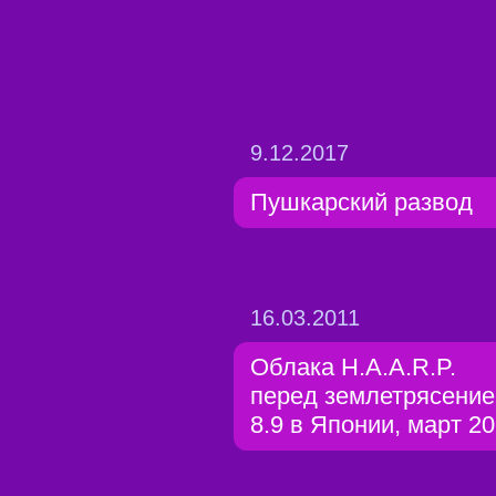
9.12.2017
Пушкарский развод
16.03.2011
Облака H.A.A.R.P.
перед землетрясени
8.9 в Японии, март 20