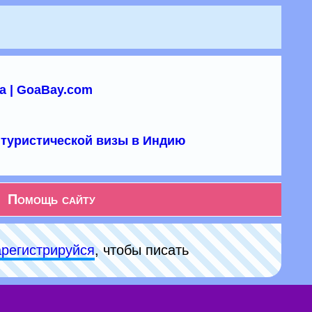
а | GoaBay.com
туристической визы в Индию
Помощь сайту
арeгиcтpируйся
, чтобы писать