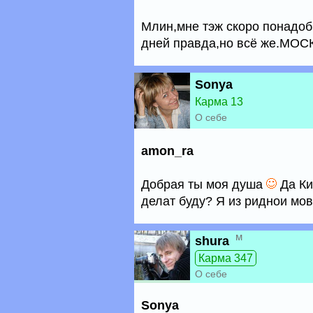
Млин,мне тэж скоро понадоб
дней правда,но всё же.МОСК
Sonya
Карма 13
О себе
amon_ra
Добрая ты моя душа
Да Ки
делат буду? Я из риднои мо
м
shura
Карма 347
О себе
Sonya