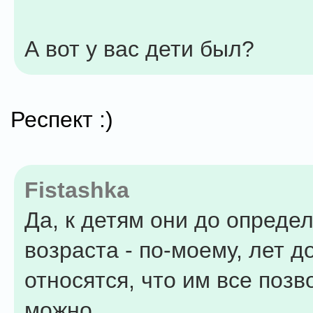
А вот у вас дети был?
Респект :)
Fistashka
Да, к детям они до опреде
возраста - по-моему, лет до
относятся, что им все позв
можно.