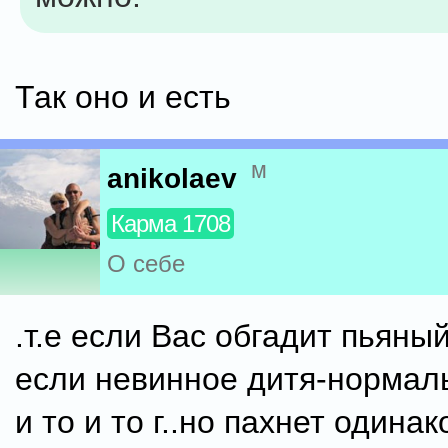
Так оно и есть
м
anikolaev
Карма 1708
О себе
.т.е если Вас обгадит пьяный
если невинное дитя-нормал
и то и то г..но пахнет одинак