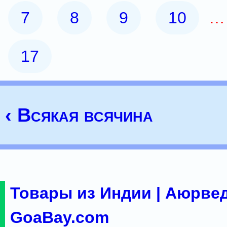
7
8
9
10
17
‹ Всякая всячина
Товары из Индии | Аюрвед
GoaBay.com