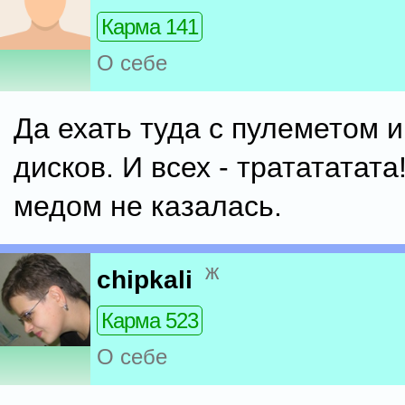
Карма 141
О себе
Да ехать туда с пулеметом и
дисков. И всех - тратататата
медом не казалась.
ж
chipkali
Карма 523
О себе