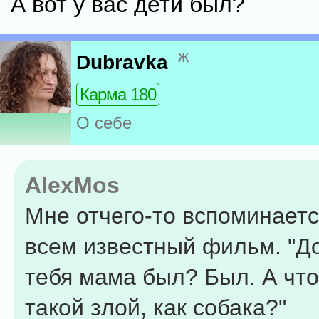
А вот у вас дети был?
ж
Dubravka
Карма 180
О себе
AlexMos
Мне отчего-то вспоминаетс
всем известный фильм. "До
тебя мама был? Был. А что
такой злой, как собака?"