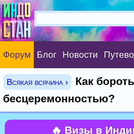
Форум
Блог
Новости
Путево
Как бороть
Всякая всячина ›
бесцеремонностью?
🔥 Визы в Инд