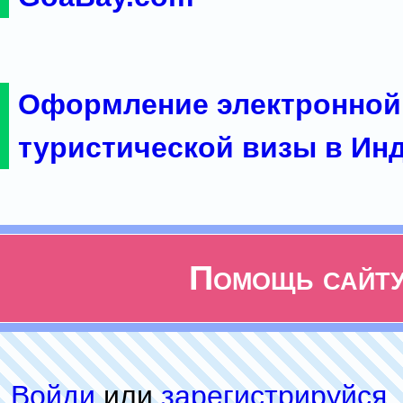
Оформление электронной
туристической визы в Ин
Помощь сайт
Войди
или
зарeгиcтpируйся
,