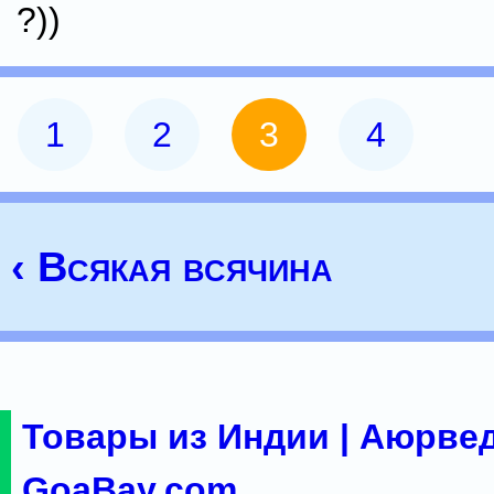
?))
1
2
3
4
‹ Всякая всячина
Товары из Индии | Аюрвед
GoaBay.com