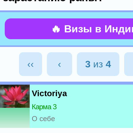
🔥 Визы в Инд
‹‹
‹
3
из
4
Victoriya
Карма 3
О себе