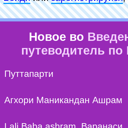
Новое во
Введе
путеводитель по
Путтапарти
Агхори Маникандан Ашрам
Lali Baba ashram. Варанаси