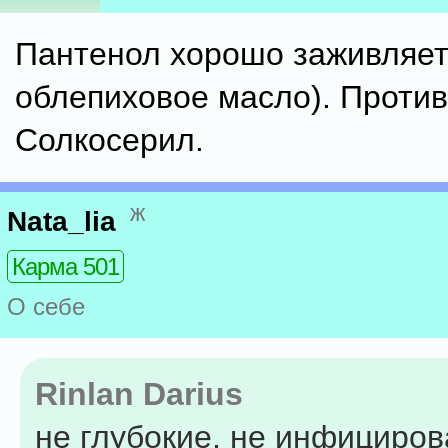
Пантенол хорошо заживляет
облепиховое масло). Против
Солкосерил.
ж
Nata_lia
Карма 501
О себе
Rinlan Darius
не глубокие, не инфициро