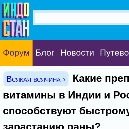
Форум
Блог
Новости
Путево
Какие пре
Всякая всячина ›
витамины в Индии и Ро
способствуют быстром
зарастанию раны?