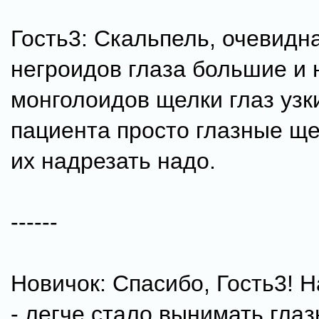
Гость3: Скальпель, очевидна
негроидов глаза большие и 
монголоидов щелки глаз узки
пациента просто глазные щ
их надрезать надо.
------
Новичок: Спасибо, Гость3! 
- легче стало вынимать глаз