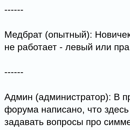
------
Медбрат (опытный): Новичек
не работает - левый или пр
------
Админ (администратор): В п
форума написано, что здес
задавать вопросы про симм