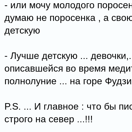
- или мочу молодого поросен
думаю не поросенка , а сво
детскую
- Лучше детскую ... девочки,..
описавшейся во время медит
полнолуние ... на горе Фудзи
P.S. ... И главное : что бы пи
строго на север ...!!!