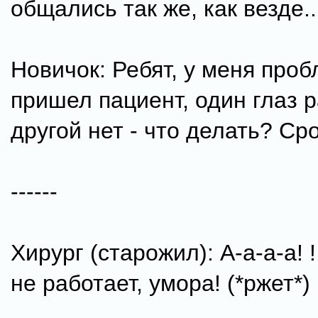
общались так же, как везде...
Новичок: Ребят, у меня проб
пришел пациент, один глаз р
другой нет - что делать? Сро
------
Хирург (старожил): А-а-а-а! 
не работает, умора! (*ржет*)