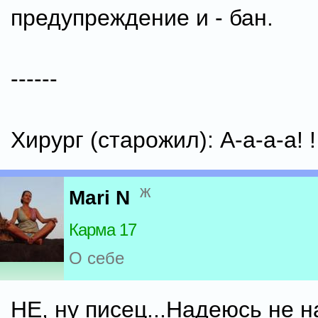
предупреждение и - бан.
------
Хирург (старожил): А-а-а-а! !
ж
Mari N
Карма 17
О себе
НЕ, ну писец...Надеюсь не 