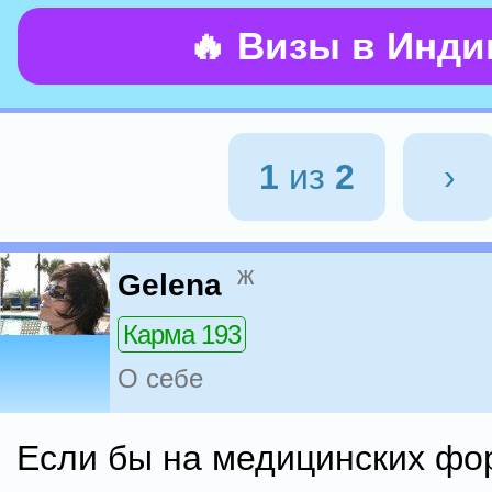
🔥 Визы в Инд
1
из
2
›
ж
Gelena
Карма 193
О себе
Если бы на медицинских фо