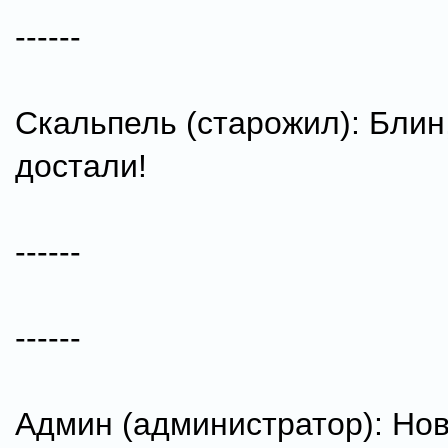
------
Скальпель (старожил): Блин
достали!
------
------
Админ (администратор): Нов