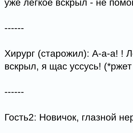
уже легкое вскрыл - не помог
------
Хирург (старожил): А-а-а! ! 
вскрыл, я щас уссусь! (*ржет
------
Гость2: Новичок, глазной н