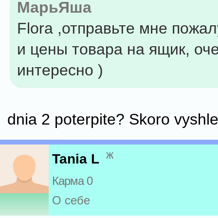
МарьЯша
Flora ,отправьте мне пожа
и цены товара на ящик, оч
интересно )
dnia 2 poterpite? Skoro vyshl
ж
Tania L
Карма 0
О себе