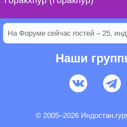
Горакхпур (Горакпур)
На Форуме сейчас гостей – 25, инд
Наши груп
© 2005–2026 Индостан.гу