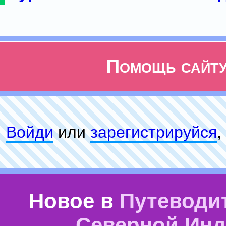
Помощь сайт
Войди
или
зарeгиcтpируйся
,
Новое в
Путеводи
Северной Ин