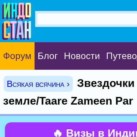
Форум
Блог
Новости
Путево
Звездочки
Всякая всячина ›
земле/Taare Zameen Par
🔥 Визы в Инд