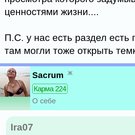
ценностями жизни....
П.С. у нас есть раздел есть
там могли тоже открыть темк
ж
Sacrum
Карма 224
О себе
Ira07