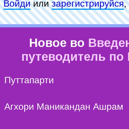
Войди
или
зарeгиcтpируйся
,
Новое во
Введе
путеводитель по
Путтапарти
Агхори Маникандан Ашрам