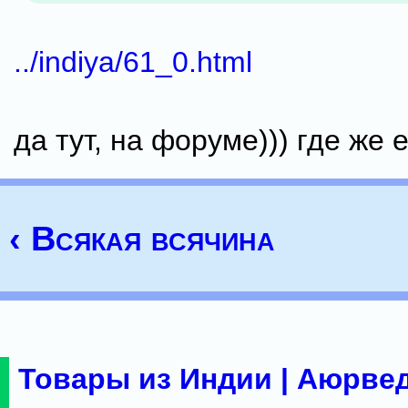
../indiya/61_0.html
да тут, на форуме))) где же е
‹ Всякая всячина
Товары из Индии | Аюрвед