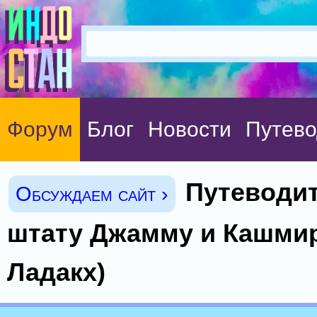
Форум
Блог
Новости
Путево
Путеводит
Обсуждаем сайт ›
штату Джамму и Кашмир
Ладакх)