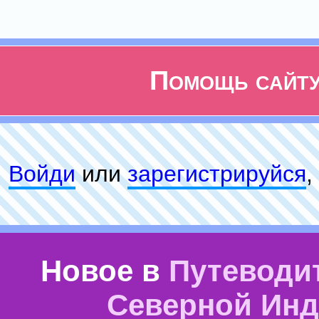
Помощь сайт
Войди
или
зарeгиcтpируйся
,
Новое в
Путеводи
Северной Ин