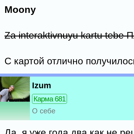
Moony
Za interaktivnuyu kartu te
С картой отлично получилос
Izum
Карма 681
О себе
Да, я уже года два как не р