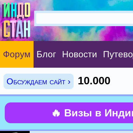
Форум
Блог
Новости
Путево
10.000
Обсуждаем сайт ›
🔥 Визы в Инд