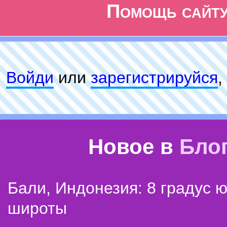
Помощь сайт
Войди
или
зарeгиcтpируйся
,
Новое в
Бло
Бали, Индонезия: 8 градус 
широты