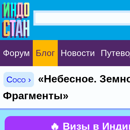
Форум
Блог
Новости
Путево
«Небесное. Земно
Coco ›
Фрагменты»
🔥 Визы в Инд