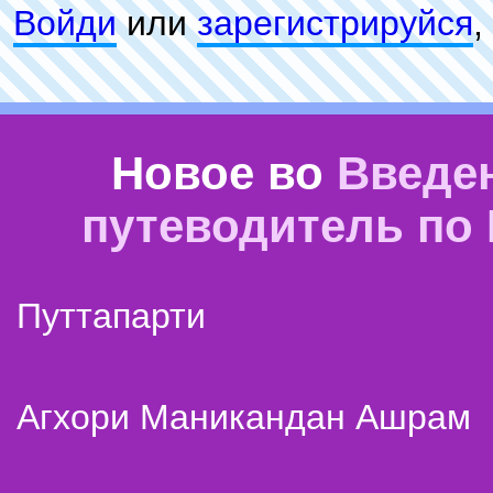
Войди
или
зарeгиcтpируйся
,
Новое во
Введе
путеводитель по
Путтапарти
Агхори Маникандан Ашрам