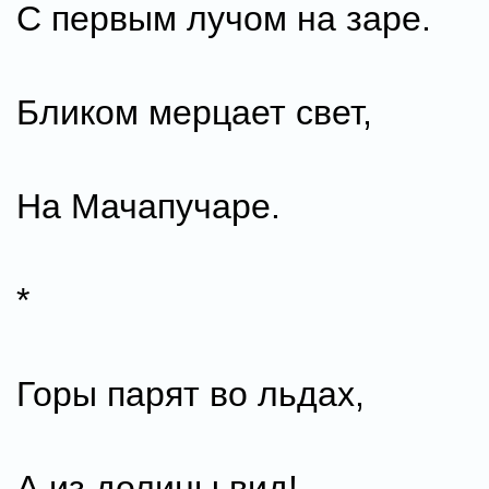
С первым лучом на заре.
Бликом мерцает свет,
На Мачапучаре.
*
Горы парят во льдах,
А из долины вид!