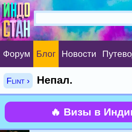
Форум
Блог
Новости
Путево
Непал.
Flint ›
🔥 Визы в Инд