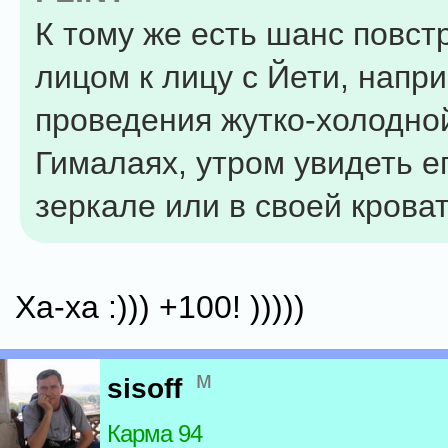
К тому же есть шанс повст
лицом к лицу с Йети, напр
проведения жутко-холодной
Гималаях, утром увидеть ег
зеркале или в своей кроват
Ха-ха :))) +100! )))))
м
sisoff
Карма 94