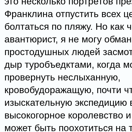
это несколько портретов пр
Франклина отпустить всех ц
болтаться по пляжу. Но как 
авантюрист, я не могу обма
простодушных людей засмо
дыр туробъедктами, когда 
провернуть неслыханную,
кровобудоражащую, почти ч
изыскательную экспедицию 
высокогорное королевство 
может быть поохотиться на т