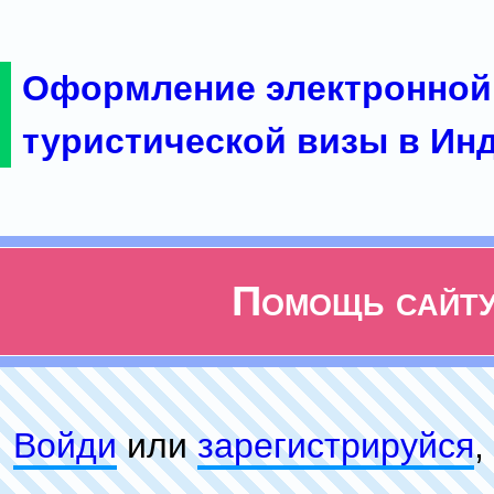
Оформление электронной
туристической визы в Ин
Помощь сайт
Войди
или
зарeгиcтpируйся
,