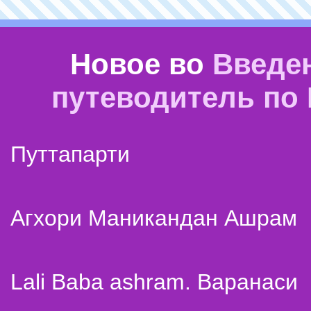
Новое во
Введе
путеводитель по
Путтапарти
Агхори Маникандан Ашрам
Lali Baba ashram. Варанаси