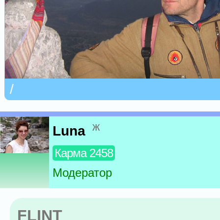
/
ж
Luna
Карма 2458
Модератор
FLINT