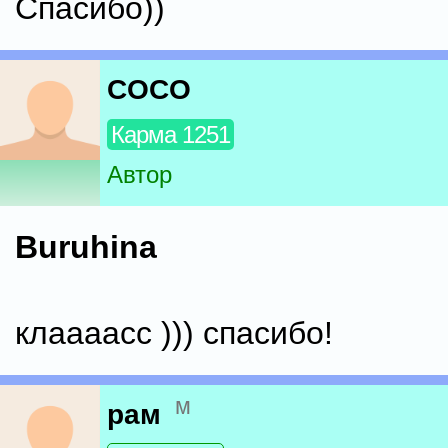
Спасибо))
COCO
Карма 1251
Автор
Buruhina
клаааасс ))) спасибо!
м
рам