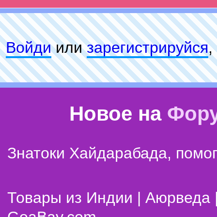
Войди
или
зарeгиcтpируйся
,
Новое на
Фор
Знатоки Хайдарабада, помог
Товары из Индии | Аюрведа 