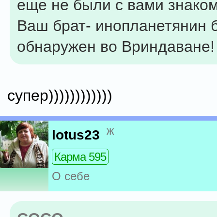
еще не были с вами знако
Ваш брат- инопланетянин 
обнаружен во Вриндаване!
супер))))))))))))
ж
lotus23
Карма 595
О себе