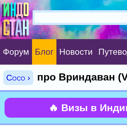
Форум
Блог
Новости
Путево
про Вриндаван (V
Coco ›
🔥 Визы в Инд