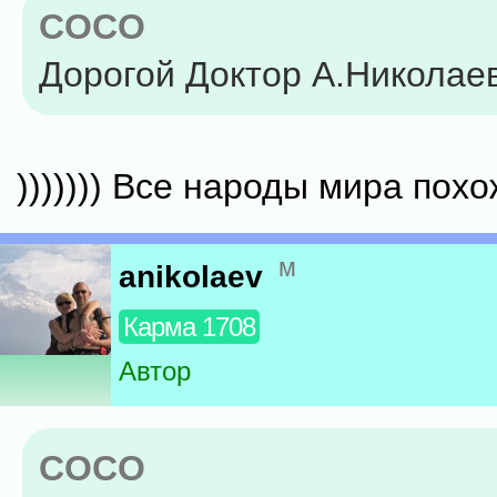
COCO
Дорогой Доктор А.Николаев
))))))) Все народы мира похо
м
anikolaev
Карма 1708
Автор
COCO