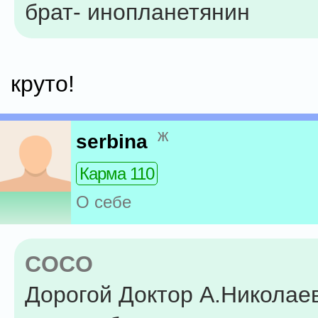
брат- инопланетянин
круто!
ж
serbina
Карма 110
О себе
COCO
Дорогой Доктор А.Николаев