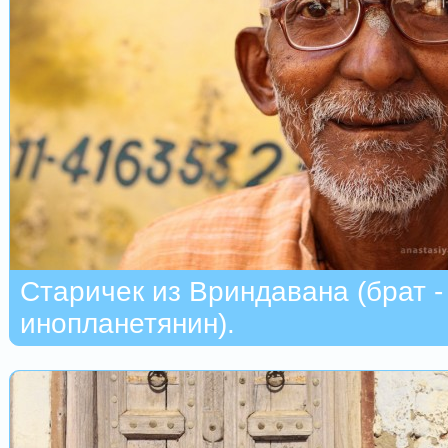
Старичек из Вриндавана (брат -
инопланетянин).