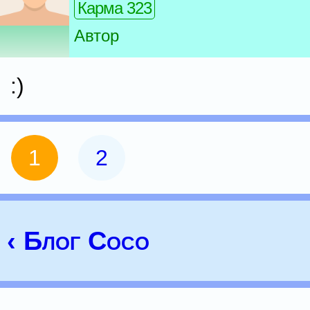
Карма 323
Автор
:)
1
2
‹ Блог Coco