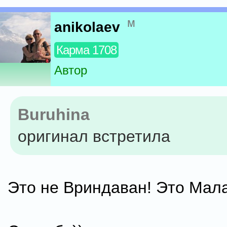
м
anikolaev
Карма 1708
Автор
Buruhina
оригинал встретила
Это не Вриндаван! Это Мал