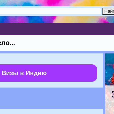
ло...
 Визы в Индию