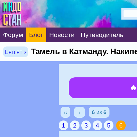
Форум
Блог
Новости
Путеводитель
Тамель в Катманду. Накипе
Lellet ›

‹‹
‹
6
из
6
1
2
3
4
5
6