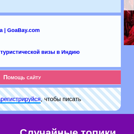
а | GoaBay.com
туристической визы в Индию
Помощь сайту
арeгиcтpируйся
, чтобы писать
Случайные топики