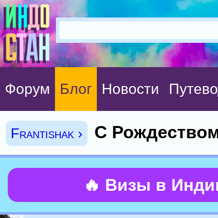
Форум
Блог
Новости
Путево
С Рождеством
Frantishak ›
🔥 Визы в Инд