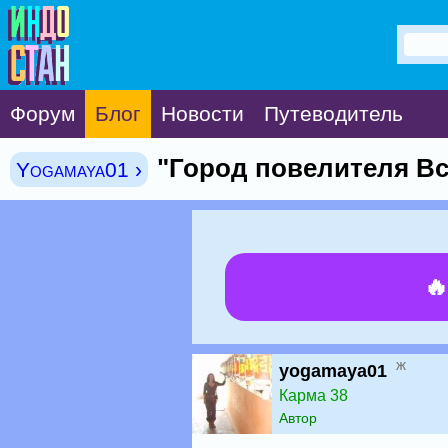
Форум
Блог
Новости
Путеводитель
"Город повелителя В
Yogamaya01 ›

ж
yogamaya01
Карма 38
Автор