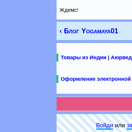
Ждемс!
‹ Блог Yogamaya01
Товары из Индии | Аюрвед
Оформление электронной 
Войди
или
з