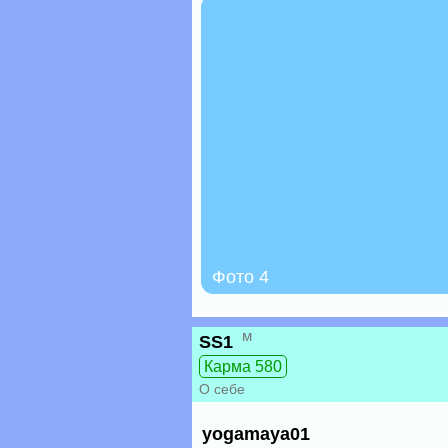
Фото 4
м
SS1
Карма 580
О себе
yogamaya01