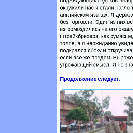
поджидающих седоков велор
окружили нас и стали нагло 
английском языках. Я держал
без торговли. Один из них 
взгромоздились на его ржаву
штрейкбрехера, как сумасше
толпе, а я неожиданно увиде
подкрался сбоку и откручива
если всё же поедем. Выраже
угрожающий смысл. Я не знал
Продолжение следует.