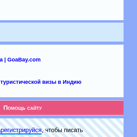
а | GoaBay.com
туристической визы в Индию
Помощь сайту
арeгиcтpируйся
, чтобы писать