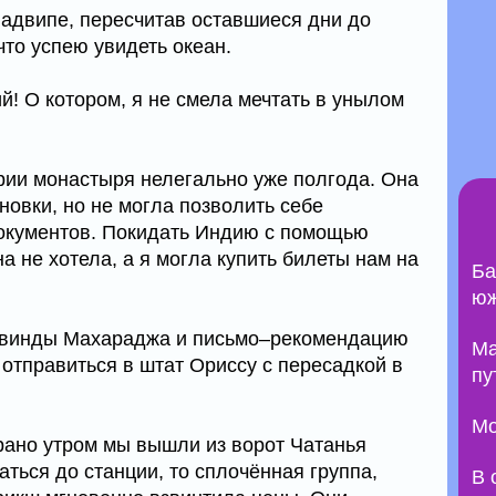
вадвипе, пересчитав оставшиеся дни до
что успею увидеть океан.
й! О котором, я не смела мечтать в унылом
ии монастыря нелегально уже полгода. Она
новки, но не могла позволить себе
документов. Покидать Индию с помощью
а не хотела, а я могла купить билеты нам на
Ба
юж
овинды Махараджа и письмо–рекомендацию
Ma
отправиться в штат Ориссу с пересадкой в
пу
Мо
 рано утром мы вышли из ворот Чатанья
аться до станции, то сплочённая группа,
В 