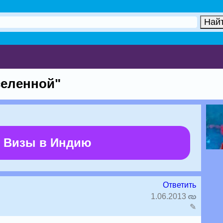
селенной"
 Визы в Индию
Ответить
1.06.2013
✎