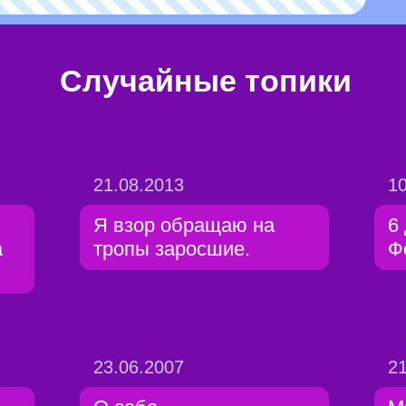
Случайные топики
21.08.2013
10
Я взор обращаю на
6
а
тропы заросшие.
Ф
23.06.2007
21