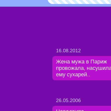
16.08.2012
Жена мужа в Париж
провожала, насушил
ему сухарей..
26.05.2006