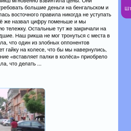
икш мгновенно взвинтила цены. Они
требовать большие деньги на бенгальском и
Шт
ась восточного правила никогда не уступать
всё же назвал цифру поменьше и мы
ю тележку. Остальные тут же закричали на
дшие. Наш рикша не мог тронуться с места в
ла, что один из злобных оппонентов
ет гайку на колесе, что бы мы навернулись,
ние «вставляет палки в колёса» приобрело
а, что делать ...