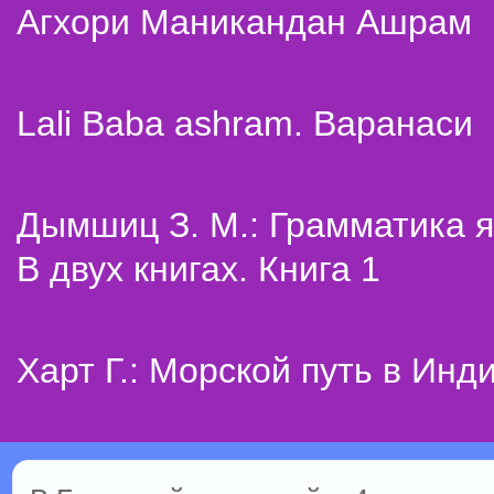
Агхори Маникандан Ашрам
Lali Baba ashram. Варанаси
Дымшиц З. М.: Грамматика я
В двух книгах. Книга 1
Харт Г.: Морской путь в Инд