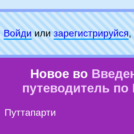
Войди
или
зарeгиcтpируйся
,
Новое во
Введе
путеводитель по
Путтапарти