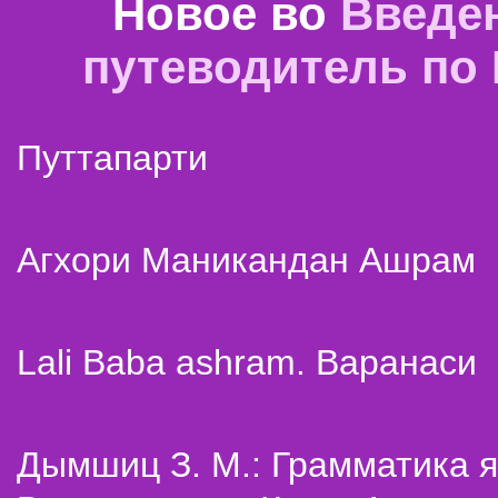
Новое во
Введе
путеводитель по
Путтапарти
Агхори Маникандан Ашрам
Lali Baba ashram. Варанаси
Дымшиц З. М.: Грамматика я