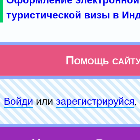
Оформление электронной
туристической визы в Ин
Помощь сайт
Войди
или
зарeгиcтpируйся
,