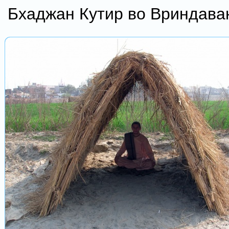
Бхаджан Кутир во Вриндава