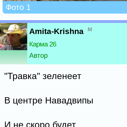
Фото 1
м
Amita-Krishna
Карма 26
Автор
"Травка" зеленеет
В центре Навадвипы
И не скоро будет