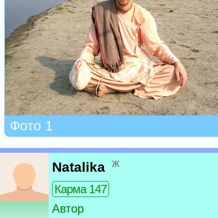
Фото 1
ж
Natalika
Карма 147
Автор