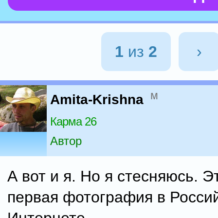
1
из
2
›
м
Amita-Krishna
Карма 26
Автор
А вот и я. Но я стесняюсь. Э
первая фотография в Росси