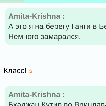
Amita-Krishna :
А это я на берегу Ганги в Б
Немного замарался.
Класс!
Amita-Krishna :
Бхаджан Кутир во Вриндав