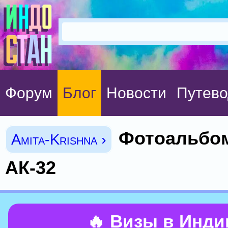
Форум
Блог
Новости
Путево
Фотоальбом
Amita-Krishna ›
АК-32
🔥 Визы в Инд