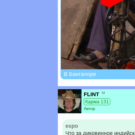
В Бангалоре
м
FLINT
Карма 131
Автор
espo
Что за диковинное индийск