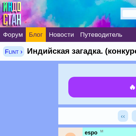
Форум
Блог
Новости
Путеводитель
Индийская загадка. (конкур
Flint ›

‹‹
м
espo