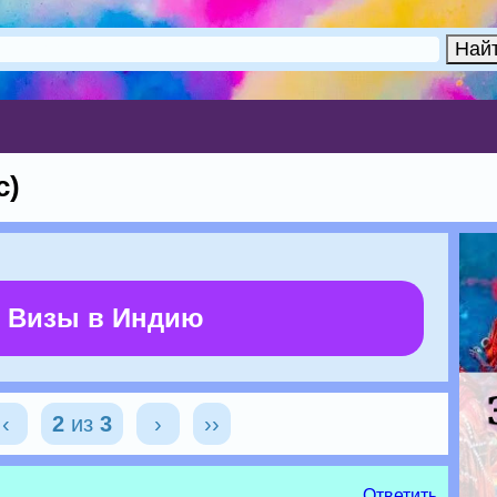
с)
 Визы в Индию
‹
2
из
3
›
››
Ответить