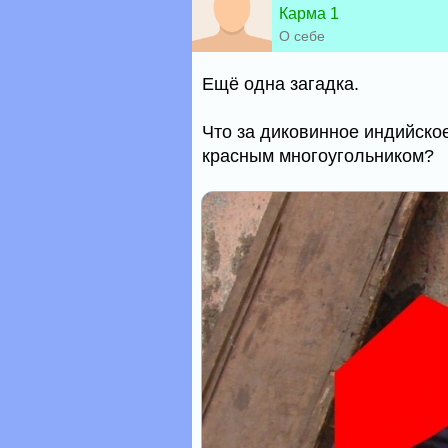
Карма 1
О себе
Ещё одна загадка.
Что за диковинное индийское
красным многоугольником?