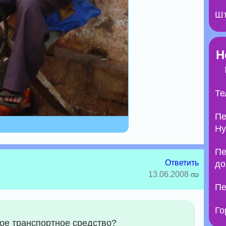
Шт
Н
Те
Пе
Ну
Пе
Ответить
до
13.06.2008
Пе
Го
ое транспортное средство?