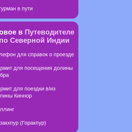
урман в пути
овое в
Путеводителе
по Северной Индии
лефон для справок о проезде
рмит для посещения долины
бра
рмит для поездки в/из
лины Киннор
ллинг
ракхпур (Горакпур)