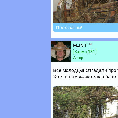
Поех-аа-ли!
м
FLINT
Карма 131
Автор
Все молодцы! Отгадали про т
Хотя в нем жарко как в бане