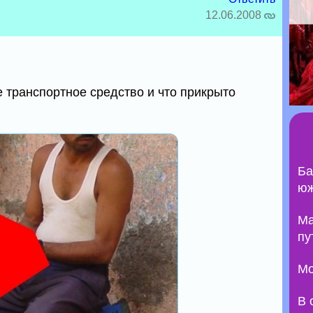
12.06.2008
 транспортное средство и что прикрыто
Ба
юж
Ma
пу
Мо
В 