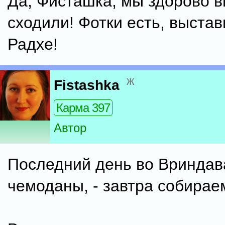
Да, Фисташка, мы здорово 
сходили! Фотки есть, выстав
Радхе!
ж
Fistashka
Карма 397
Автор
Последний день во Вриндав
чемоданы, - завтра собирае