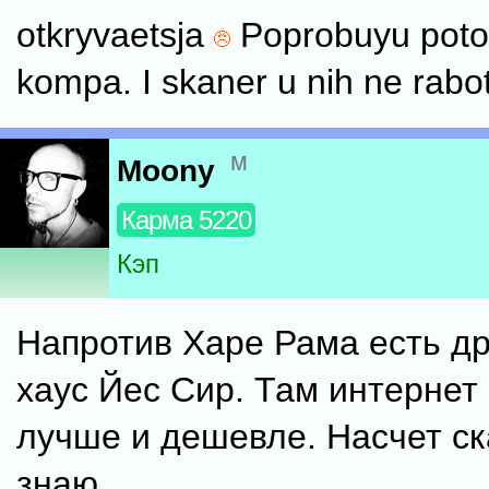
otkryvaetsja
Poprobuyu poto
kompa. I skaner u nih ne rabo
м
Moony
Карма 5220
Кэп
Напротив Харе Рама есть др
хаус Йес Сир. Там интернет
лучше и дешевле. Насчет ск
знаю.