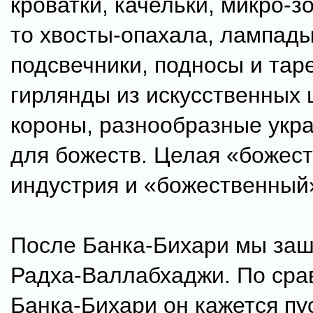
кроватки, качельки, микро-зо
то хвосты-опахала, лампады
подсвечники, подносы и тар
гирлянды из искусственных 
короны, разнообразные укра
для божеств. Целая «божес
индустрия и «божественный»
После Банка-Бихари мы заш
Радха-Валлабхаджи. По сра
Банка-Бихари он кажется пу