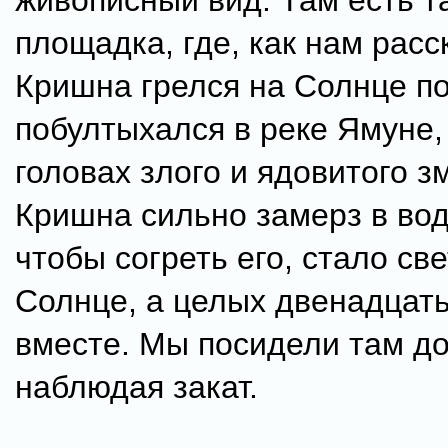
живописный вид. Там есть т
площадка, где, как нам расс
Кришна грелся на Солнце по
побултыхался в реке Ямуне,
головах злого и ядовитого з
Кришна сильно замерз в воде
чтобы согреть его, стало св
Солнце, а целых двенадцат
вместе. Мы посидели там до
наблюдая закат.