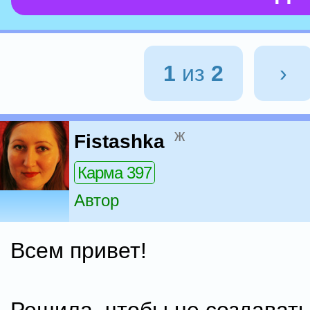
1
из
2
›
ж
Fistashka
Карма 397
Автор
Всем привет!