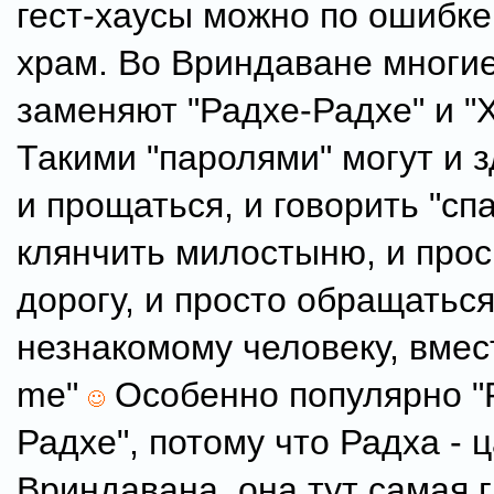
гест-хаусы можно по ошибке
храм. Во Вриндаване многи
заменяют "Радхе-Радхе" и "
Такими "паролями" могут и з
и прощаться, и говорить "спа
клянчить милостыню, и прос
дорогу, и просто обращаться
незнакомому человеку, вмес
me"
Особенно популярно "
Радхе", потому что Радха - 
Вриндавана, она тут самая 