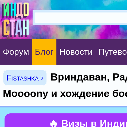
Форум
Блог
Новости
Путево
Вриндаван, Ра
Fistashka ›
Moooony и хождение бос
🔥 Визы в Инд