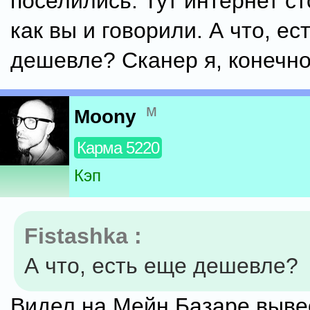
поселились. Тут интернет ст
как вы и говорили. А что, ес
дешевле? Сканер я, конечно
м
Moony
Карма 5220
Кэп
Fistashka :
А что, есть еще дешевле?
Видел на Мейн Базаре вывес