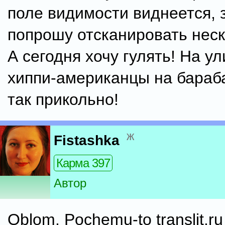
поле видимости виднеется, 
попрошу отсканировать неск
А сегодня хочу гулять! На ул
хиппи-американцы на бараба
так прикольно!
ж
Fistashka
Карма 397
Автор
Oblom. Pochemu-to translit.ru