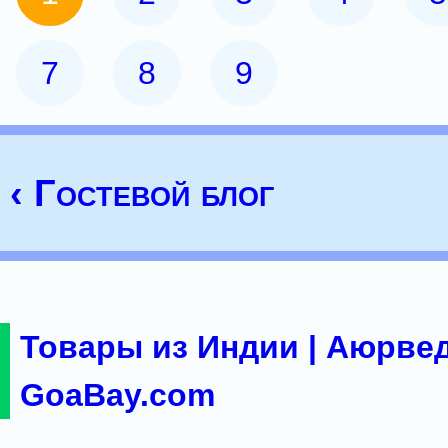
7
8
9
‹ Гостевой блог
Товары из Индии | Аюрвед
GoaBay.com