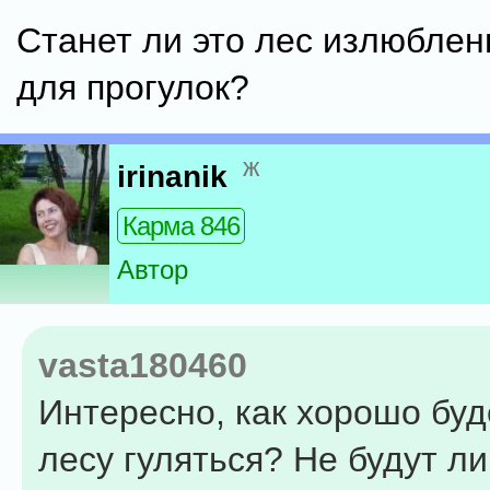
Станет ли это лес излюбле
для прогулок?
ж
irinanik
Карма 846
Автор
vasta180460
Интересно, как хорошо буд
лесу гуляться? Не будут л