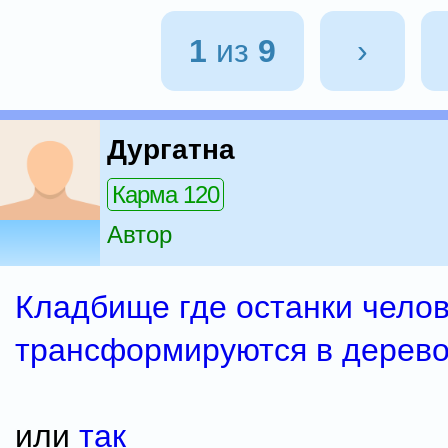
1
из
9
›
Дургатна
Карма 120
Автор
Кладбище где останки чело
трансформируются в дерево
или
так