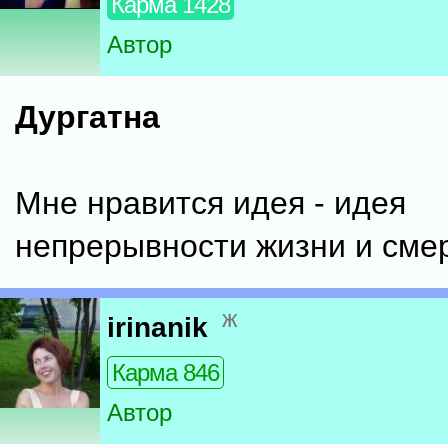
Карма 1428
Автор
Дургатна
Мне нравится идея - идея
непрерывности жизни и смер
ж
irinanik
Карма 846
Автор