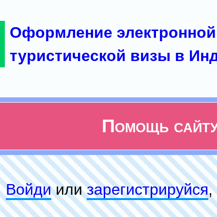
Оформление электронной
туристической визы в Ин
Помощь сайт
Войди
или
зарeгиcтpируйся
,