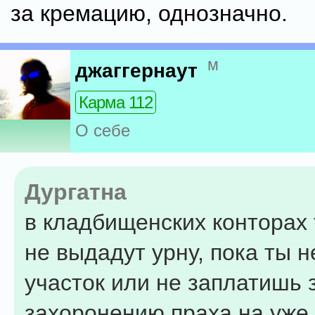
за кремацию, однозначно.
м
джаггернаут
Карма 112
О себе
Дургатна
в кладбищенских конторах
не выдадут урну, пока ты 
участок или не заплатишь з
захоронению праха на уже