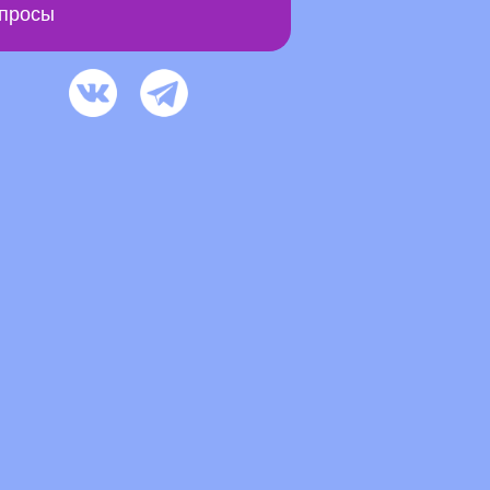
просы