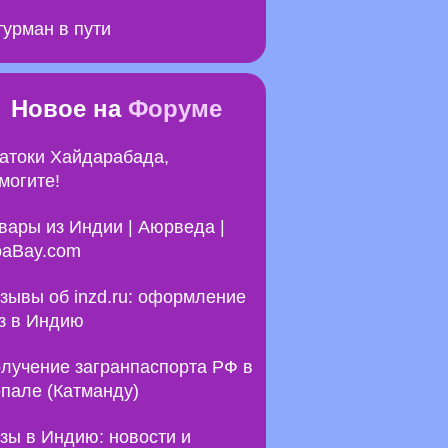
урман в пути
Новое на
Форуме
атоки Хайдарабада,
могите!
вары из Индии | Аюрведа |
aBay.com
зывы об inzd.ru: оформление
з в Индию
лучение загранпаспорта РФ в
пале (Катманду)
зы в Индию: новости и