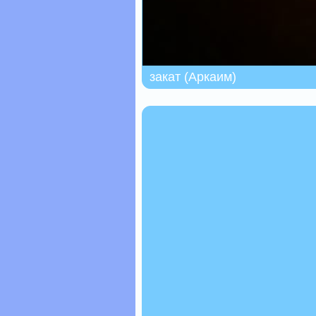
закат (Аркаим)