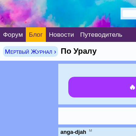
Форум
Блог
Новости
Путеводитель
По Уралу
Мертвый Журнал ›

м
anga-djah