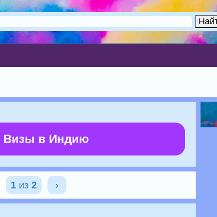
 Визы в Индию
1
из
2
›