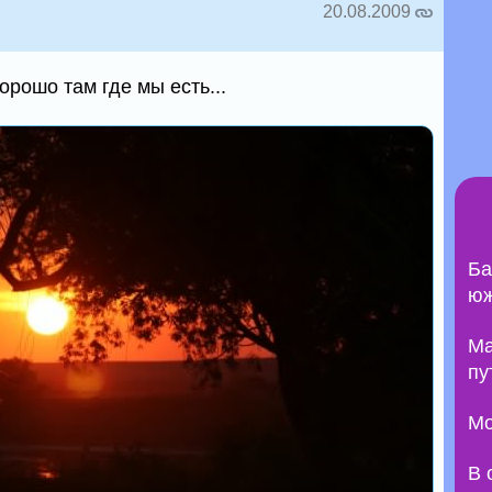
20.08.2009
орошо там где мы есть...
Ба
юж
Ma
пу
Мо
В 