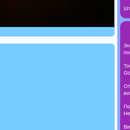
Шт
Зн
по
То
Go
От
ви
По
Не
Ви