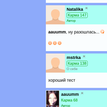
ж
Natalika
Карма 147
Автор
aauumm
, ну разошлась...
ж
mstrka
Карма 138
О себе
хороший тест
ж
aauumm
Карма 68
Автор