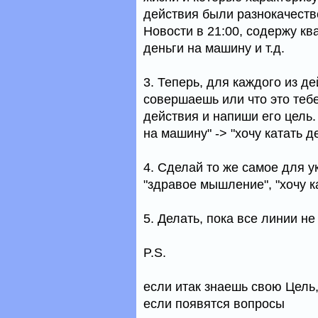
действия были разнокачеств
Новости в 21:00, содержу кв
деньги на машину и т.д.
3. Теперь, для каждого из д
совершаешь или что это теб
действия и напиши его цель.
на машину" -> "хочу катать д
4. Сделай то же самое для у
"здравое мышление", "хочу ка
5. Делать, пока все линии н
P.S.
если итак знаешь свою Цель,
если появятся вопросы