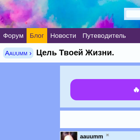
Форум
Блог
Новости
Путеводитель
Цель Твоей Жизни.
Aauumm ›

ж
aauumm