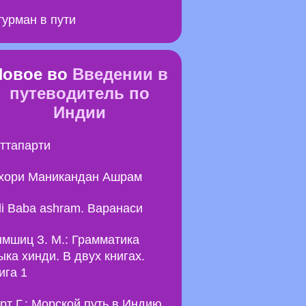
урман в пути
Новое во
Введении в
путеводитель по
Индии
ттапарти
хори Маникандан Ашрам
li Baba ashram. Варанаси
мшиц З. М.: Грамматика
ыка хинди. В двух книгах.
ига 1
рт Г.: Морской путь в Индию