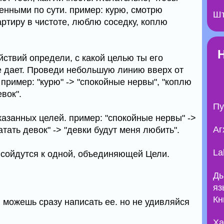
енными по сути. пример: курю, смотрю
Шт
артиру в чистоте, люблю соседку, коплю
ействий определи, с какой целью ты его
е дает. Проведи небольшую линию вверх от
 пример: "курю" -> "спокойные нервы", "коплю
евок".
Пу
казанных целей. пример: "спокойные нервы" ->
Аг
тать девок" -> "девки будут меня любить".
La
е сойдутся к одной, объединяющей Цели.
Ды
яз
Кн
 можешь сразу написать ее. но не удивляйся
Ха