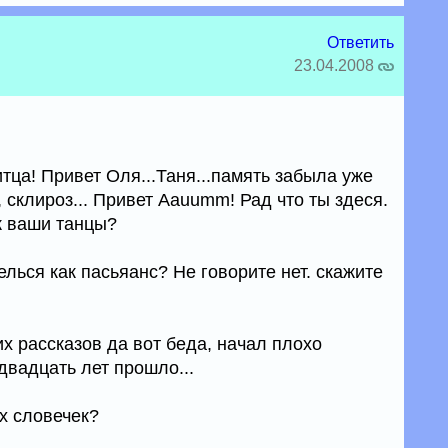
Ответить
23.04.2008
итца! Привет Оля...Таня...память забыла уже
, склироз... Привет Ааuumm! Рад что ты здеся.
к ваши танцы?
елься как пасьяанс? Не говорите нет. скажите
их рассказов да вот беда, начал плохо
двадцать лет прошло...
х словечек?