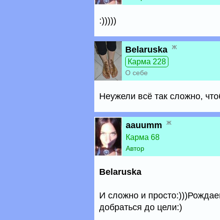
:)))))
ж
Belaruska
Карма 228
О себе
Неужели всё так сложно, что
ж
aauumm
Карма 68
Автор
Belaruska
И сложно и просто:)))Рождае
добраться до цели:)