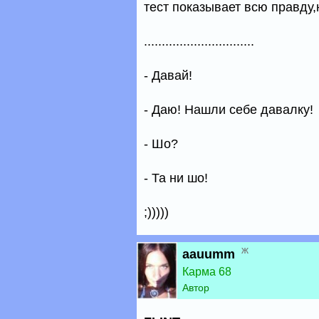
тест показывает всю правду,
...............................
- Давай!
- Даю! Нашли себе давалку!
- Шо?
- Та ни шо!
;)))))
ж
aauumm
Карма 68
Автор