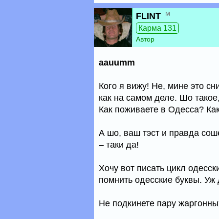
м
FLINT
Карма 131
Автор
aauumm
Кого я вижу! Не, мине это сн
как на самом деле. Шо такое
Как поживаете в Одесса? Ка
А шо, ваш тэст и правда сош
– таки да!
Хочу вот писать цикл одесск
помнить одесские буквы. Уж 
Не подкинете пару жаргонны