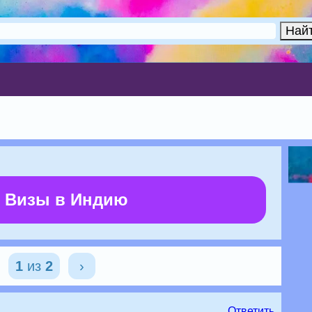
 Визы в Индию
1
из
2
›
Ответить