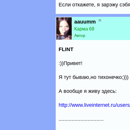
Если откажете, я зарэжу сэбя
ж
aauumm
Карма 68
Автор
FLINT
:))Привет!
Я тут бываю,но тихонечко;)))
А вообще я живу здесь:
http://www.liveinternet.ru/use
...............................