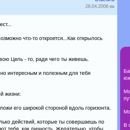
28.04.2006
ст...
возможно что-то откроется...Как открылось
ою Цель - то, ради чего ты живешь.
Ба
, но интересным и полезным для тебя
юж
Ma
ей жизни:
пу
оложи его широкой стороной вдоль горизонта.
Мо
олько действий, которые ты совершаешь по
В 
ют тебя, как личность. Желательно, чтобы