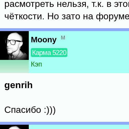
расмотреть нельзя, т.к. в эт
чёткости. Но зато на форуме
м
Moony
Карма 5220
Кэп
genrih
Спасибо :)))