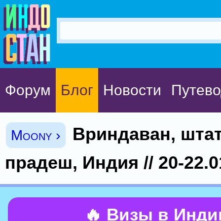
Форум
Блог
Новости
Путево
Вриндаван, штат
Moony ›
прадеш, Индия // 20-22.0
🔥 Визы в Инд