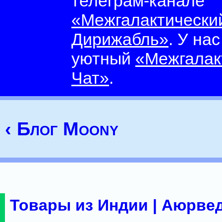
телеграм-канале
«Межгалактически
Дирижабль»
. У на
уютный
«Межгалак
Чат»
.
‹ Блог Moony
Товары из Индии | Аюрвед