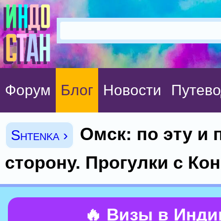
Форум
Блог
Новости
Путево
Омск: по эту и 
Shtenka ›
сторону. Прогулки с Ко
🔥 Визы в Инд