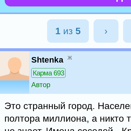
1
из
5
›
ж
Shtenka
Карма 693
Автор
Это странный город. Населе
полтора миллиона, а никто 