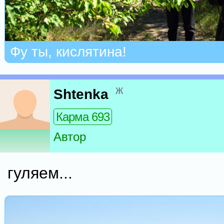
Фу ты, кислятина!
ж
Shtenka
Карма 693
Автор
гуляем...