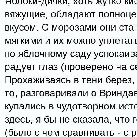
Яблоки-дички, хоть жутко ки
вяжущие, обладают полноц
вкусом. С морозами они ста
мягкими и их можно уплетат
по яблочному саду успокаив
радует глаз (проверено на с
Прохаживаясь в тени берез, 
то, разговаривали о Вринда
купались в чудотворном ист
здесь, я бы не сказала, что 
(было с чем сравнивать - с 