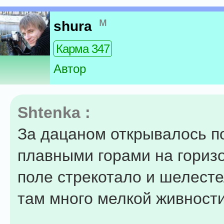
м
shura
Карма 347
Автор
Shtenka :
За дацаном открывалось п
плавными горами на горизо
поле стрекотало и шелесте
там много мелкой живности