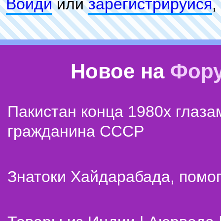
Войди
или
зарeгиcтpируйся
,
Новое на
Фор
Пакистан конца 1980х глаза
гражданина СССР
Знатоки Хайдарабада, помог