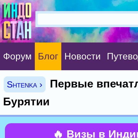
Форум
Блог
Новости
Путево
Первые впечат
Shtenka ›
Бурятии
🔥 Визы в Инд