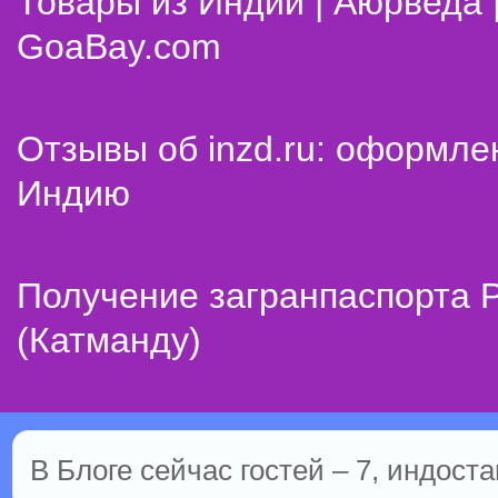
Товары из Индии | Аюрведа 
GoaBay.com
Отзывы об inzd.ru: оформле
Индию
Получение загранпаспорта 
(Катманду)
В Блоге сейчас гостей – 7, индоста