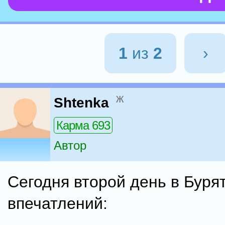
1
из
2
›
ж
Shtenka
Карма 693
Автор
Сегодня второй день в Буря
впечатлений: