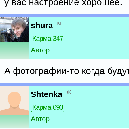
у вас настроение хорошее.
м
shura
Карма 347
Автор
А фотографии-то когда буду
ж
Shtenka
Карма 693
Автор