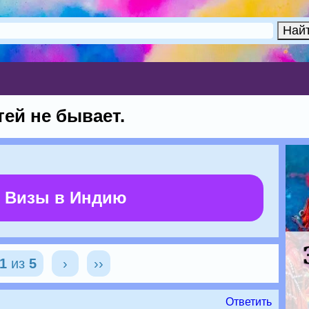
ей не бывает.
 Визы в Индию
1
из
5
›
››
Ответить