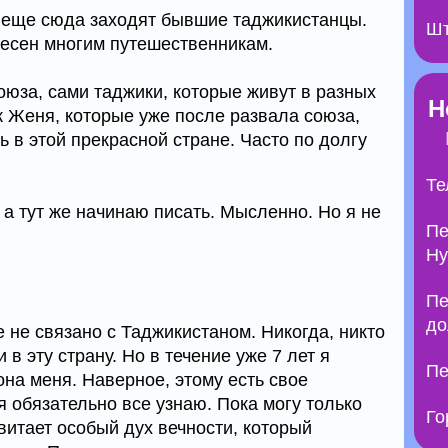
и еще сюда заходят бывшие таджикистанцы.
Шт
есен многим путешественникам.
союза, сами таджики, которые живут в разных
Н
к Женя, которые уже после развала союза,
ь в этой прекрасной стране. Часто по долгу
Те
 а тут же начинаю писать. Мысленно. Но я не
Пе
Ну
Пе
до
 не связано с Таджикистаном. Никогда, никто
в эту страну. Но в течение уже 7 лет я
Пе
на меня. Наверное, этому есть свое
 я обязательно все узнаю. Пока могу только
Го
 витает особый дух вечности, который