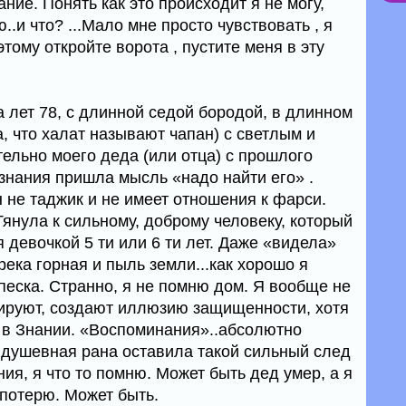
ние. Понять как это происходит я не могу,
..и что? ...Мало мне просто чувствовать , я
тому откройте ворота , пустите меня в эту
а лет 78, с длинной седой бородой, в длинном
, что халат называют чапан) с светлым и
льно моего деда (или отца) с прошлого
знания пришла мысль «надо найти его» .
н не таджик и не имеет отношения к фарси.
Тянула к сильному, доброму человеку, который
 девочкой 5 ти или 6 ти лет. Даже «видела»
река горная и пыль земли...как хорошо я
песка. Странно, я не помню дом. Я вообще не
ируют, создают иллюзию защищенности, хотя
 в Знании. «Воспоминания»..абсолютно
о душевная рана оставила такой сильный след
ния, я что то помню. Может быть дед умер, а я
 потерю. Может быть.