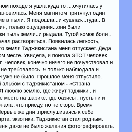
ом походе я ушла куда то ....очутилась у
становилась. Меня магнитом притянул один
ие в пыли. Я подошла...и «ушла»...туда.. В
ин, только ощущения...они были
ки пыль земли..и рыдала. Тугой комок боли ,
начал растворяться. Появилась легкость,
то земля Таджикистана меня отпускает. Деда
гом месте. Увидела, и поняла ЭТОТ человек
г. Человек, конечно ничего не почувствовал и
 не требовалось. Я только наблюдала и
и уже не было. Прошлое меня отпустило.
 альбом с Таджикистаном - «Страна
 люблю землю, где живут таджики , и
е место на шарике, где оазисы , пустыни и
нала ,что приеду, но не скоро. Время
 Первые же дни ,прислушиваясь к себе
арта, экзотики. Таджикистан стал родным.
еня даже не было желания фотографировать.