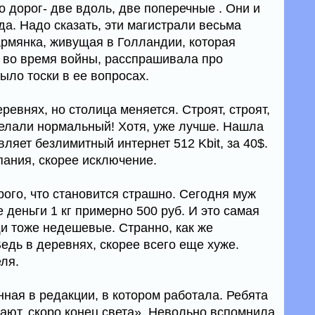
о дорог- две вдоль, две поперечные . Они и
а. Надо сказать, эти магистрали весьма
армянка, живущая в Голландии, которая
 во время войны, расспрашивала про
 было тоски в ее вопросах.
ревнях, но столица меняется. Строят, строят,
сделали нормальный! Хотя, уже лучше. Нашла
ляет безлимитный интернет 512 Kbit, за 40$.
мпания, скорее исключение.
ого, что становится страшно. Сегодня муж
е деньги 1 кг примерно 500 руб. И это самая
и тоже недешевые. Странно, как же
дь в деревнях, скорее всего еще хуже.
ля.
ная в редакции, в котором работала. Ребята
ают, скоро конец света». Невольно вспомнила