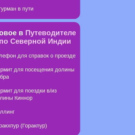
урман в пути
овое в
Путеводителе
по Северной Индии
лефон для справок о проезде
рмит для посещения долины
бра
рмит для поездки в/из
лины Киннор
ллинг
ракхпур (Горакпур)