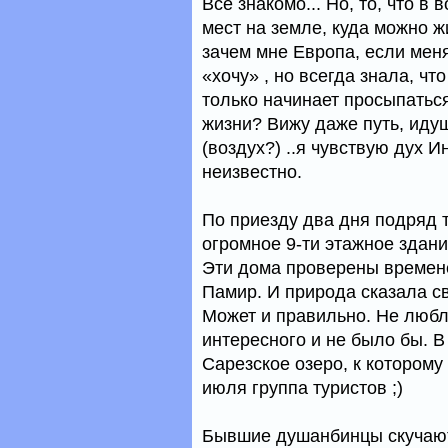
Все знакомо... Но, то, что в 
мест на земле, куда можно ж
зачем мне Европа, если меня
«хочу» , но всегда знала, чт
только начинает просыпатьс
жизни? Вижу даже путь, иду
(воздух?) ..я чувствую дух И
неизвестно.
По приезду два дня подряд т
огромное 9-ти этажное здани
Эти дома проверены времене
Памир. И природа сказала с
Может и правильно. Не любл
интересного и не было бы. 
Сарезское озеро, к которому 
июля группа туристов ;)
Бывшие душанбинцы скучают 