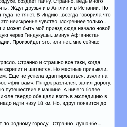
воздухе, создает тайну. Странно, ведь много
ить . Ждут друзья и в Англии и в Испании. Но
 туда не тянет. В Индию ..всегда говорила что
о это неискренне чувство. Искреннее только -
я и может быть мой приезд сюда начало новой
щую через Гиндукушы...минуя Афганистан
ндии. Произойдет это, или нет..мне сейчас
рясло. Странно и страшно все таки, когда
е скрипит и шатается. Но местные привыкли.
м. Еще не успела адаптироваться, взяли на
вое «фиг вам». Пяндж разлился, залил дорогу.
ю путешествие в машине. А ничего более
В июле твердо обещали взять в экспедицию в
надо идти низу 18 км. Но, вдруг появится до
по родному городу . Странно. Душанбе –