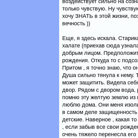
воздействует сильно на созна
только чувствую. Ну чувствую
хочу ЗНАТЬ в этой жизни, поэ
вечность ))
Еще, я здесь искала. Старик
халате (приехав сюда узнала
добрым лицом. Предположите
рождения. Откуда то с подсо
Притом , я точно знаю, что о
Душа сильно тянула к нему. 
может защитить. Видела себя
двор. Рядом с двором вода, 
помню эту желтую землю из 
люблю дома. Они меня изол
в самом деле защищенность
детские. Наверное , какая т
, если забыв все свои рожде
очень тяжело перенесла его