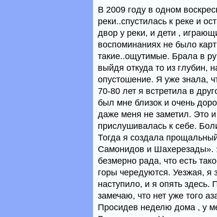
В 2009 году в одном воскресн
реки..спустилась к реке и о
двор у реки, и дети , играющ
воспоминаниях не было карт
такие..ощутимые. Брала в ру
выйдя откуда то из глубин, 
опустошение. Я уже знала, ч
70-80 лет я встретила в дру
был мне близок и очень доро
даже меня не заметил. Это и
прислушивалась к себе. Бол
Тогда я создала прощальный
Самонидов и Шахерезады». Я
безмерно рада, что есть тако
горы чередуются. Уезжая, я з
наступило, и я опять здесь.
замечаю, что нет уже того аз
Просидев неделю дома , у м