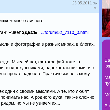
23.05.2011
✎
лишком много личного.
ан" живет
ЗДЕСЬ
-
../forum/52_7110_0.html
сли и фотографии в разных мирах, в блогах,
Ба
егде. Мыслей нет, фотографий тоже, а
юж
и, с однокурсниками, одноконтактниками, и с
мне просто надоело. Практически не захожу
Ma
пу
к один с своими мыслями. А те, кто любят
Мо
понимать нас. А родного духа, так же сложно
 рядом, но мы не узнаем их...
В 