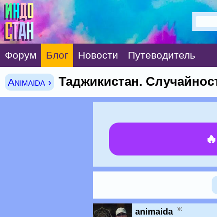
Форум
Блог
Новости
Путеводитель
Таджикистан. Случайност
Animaida ›

ж
animaida