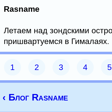
Rasname
Летаем над зондскими остр
пришвартуемся в Гималаях.
1
2
3
4
5
‹ Блог Rasname