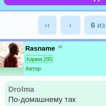
‹‹
‹
6
и
м
Rasname
Карма 293
Автор
Drolma
По-домашнему так