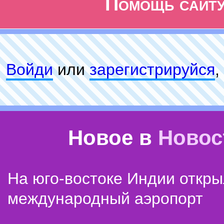
Помощь сайт
Войди
или
зарeгиcтpируйся
,
Новое в
Новос
На юго-востоке Индии откр
международный аэропорт