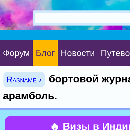
Форум
Блог
Новости
Путево
бортовой журн
Rasname ›
арамболь.
🔥 Визы в Инд