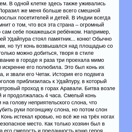
ем. В одной клетке здесь также уживались
. Поразил же меня больше всего смешной
рослых посетителей и детей. В Индии всегда
мнит о том, что вся эта страна – огромный
но сам себе покажешься ребёнком. Например,
ей Удайпура стоял памятник... коню! Обычно
ам, но тут конь возвышался над площадью со
только можно добиться, творя в стиле
вание в городе я раза три проехала мимо
и искренне его полюбила. Это был конь их
а, и звали его Четак. История его подвига
оголов приблизилась к Удайпуру, в который
етровый проход в горах Аравали. Битва возле
й и продолжалась 4 часа. Смелый конь
 на голову неприятельского слона, что
бить руки погонщику слона, но потом слон
 Конь истекал кровью, но всё же на трёх ногах
езопасное место. Как только хозяин был в
За его смелость и преданность коню героя