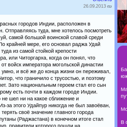
26.09.2013
красных городов Индии, расположен в
. Отправляясь туда, мне хотелось посмотреть
луй, самой большой воинской славой среди
По крайней мере, его основал раджа Удай
туда из самой стойкой крепости
а, или Читоргарха, когда он понял, что
ь от войск императора могольской династии
Ба
 умно, и всё же до конца жизни он переживал,
юж
тор, что граничило с трусостью, и поэтому
 лет. Зато национальным героем стал его сын
Ma
рому есть почти в каждом городе Индии.
пу
 не шел ни на какое сближение и
Из-за этого Удайпур никогда не был завоёван,
Мо
л терять своё значение главного города
путаны (Раджастана) в конечном итоге стал
В 
пур, правители которого пошли на