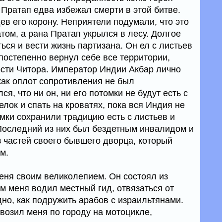
Пратап едва избежал смерти в этой битве.
дев его корону. Неприятели подумали, что это
атом, а рана Пратап укрылся в лесу. Долгое
ся и вести жизнь партизана. Он ел с листьев
 постепенно вернул себе все территории,
ости Читора. Император Индии Акбар лично
как оплот сопротивления не был
я, что ни он, ни его потомки не будут есть с
лок и спать на кроватях, пока вся Индия не
мки сохранили традицию есть с листьев и
 Последний из них был бездетным инвалидом и
з частей своего бывшего дворца, который
м.
еня своим великолепием. Он состоял из
м меня водил местный гид, отвязаться от
дно, как подружить арабов с израильтянами.
возил меня по городу на мотоцикле,