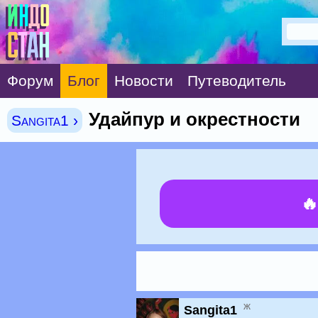
Форум
Блог
Новости
Путеводитель
Удайпур и окрестности
Sangita1 ›

ж
Sangita1