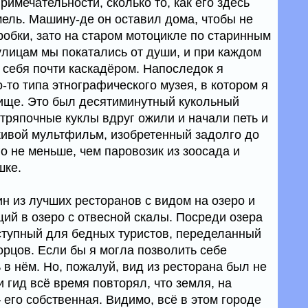
римечательности, сколько то, как его здесь
мель. Машину-де он оставил дома, чтобы не
робки, зато на старом мотоцикле по старинным
улицам мы покатались от души, и при каждом
себя почти каскадёром. Напоследок я
о-то типа этнографического музея, в котором я
ище. Это был десятиминутный кукольный
 тряпочные куклы вдруг ожили и начали петь и
живой мультфильм, изобретенный задолго до
о не меньше, чем паровозик из зоосада и
шке.
н из лучших ресторанов с видом на озеро и
ий в озеро с отвесной скалы. Посреди озера
оступный для бедных туристов, переделанный
орцов. Если бы я могла позволить себе
 в нём. Но, пожалуй, вид из ресторана был не
 и гид всё время повторял, что земля, на
– его собственная. Видимо, всё в этом городе