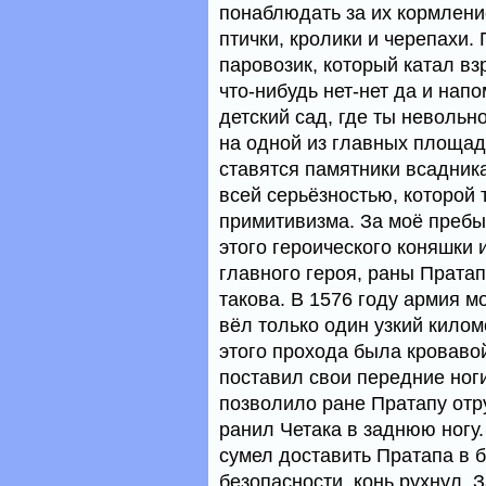
понаблюдать за их кормлени
птички, кролики и черепахи
паровозик, который катал вз
что-нибудь нет-нет да и напо
детский сад, где ты неволь
на одной из главных площад
ставятся памятники всадник
всей серьёзностью, которой 
примитивизма. За моё пребы
этого героического коняшки 
главного героя, раны Пратап
такова. В 1576 году армия м
вёл только один узкий килом
этого прохода была кроваво
поставил свои передние ноги
позволило ране Пратапу отру
ранил Четака в заднюю ногу.
сумел доставить Пратапа в б
безопасности, конь рухнул. 