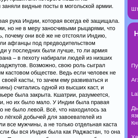
и заняли видные посты в могольской армии.
Шт
вая рука Индии, которая всегда её защищала.
, но не в меру заносчивыми рыцарями, что
ть, почему они всё же не отстояли Индию,
пали афганцы под предводительством
ди у последних были лучше, то ли армия
вана – в пехоту набирали людей из низших
раджпутов. Возможно, свою роль сыграл
Пу
ом кастовом обществе. Ведь если человек не
Аг
своей касты, то зачем ему развиваться и
ины) считались одной из высших каст, и
La
рьере была закрыта. Кшатрии, разумеется,
, но их было мало. У Индии была правая
Ды
но не было левой. Всё, что находилось за
яз
 лёгкой добычей для завоевателей из
Кн
и все мужчины, а не только отдельная каста
сли бы вся Индия была как Раджастан, то она
Ха