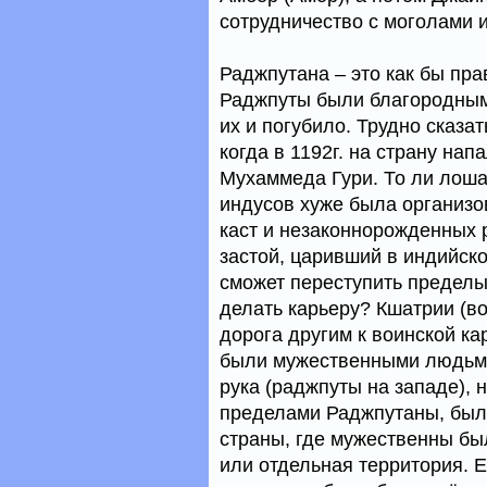
сотрудничество с моголами 
Раджпутана – это как бы пра
Раджпуты были благородными
их и погубило. Трудно сказа
когда в 1192г. на страну на
Мухаммеда Гури. То ли лоша
индусов хуже была организо
каст и незаконнорожденных 
застой, царивший в индийск
сможет переступить пределы 
делать карьеру? Кшатрии (во
дорога другим к воинской ка
были мужественными людьми
рука (раджпуты на западе), 
пределами Раджпутаны, было
страны, где мужественны был
или отдельная территория. Е