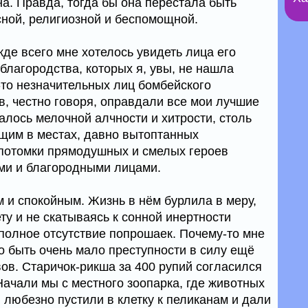
а. Правда, тогда бы она перестала быть
ной, религиозной и беспомощной.
де всего мне хотелось увидеть лица его
благородства, которых я, увы, не нашла
-то незначительных лиц бомбейского
в, честно говоря, оправдали все мои лучшие
алось мелочной алчности и хитрости, столь
щим в местах, давно вытоптанных
 потомки прямодушных и смелых героев
ми и благородными лицами.
 и спокойным. Жизнь в нём бурлила в меру,
ту и не скатываясь к сонной инертности
 полное отсутствие попрошаек. Почему-то мне
о быть очень мало преступности в силу ещё
ов. Старичок-рикша за 400 рупий согласился
Начали мы с местного зоопарка, где животных
я любезно пустили в клетку к пеликанам и дали