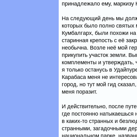
принадлежало ему, маркизу К
На следующий день мы должн
которых было полно святых м
Кумбалгарх, были похожи на 
старинная крепость с её за
необычна. Возле неё мой гер
прикупить участок земли. Вы
комплементы и утверждать, ч
я только останусь в Удайпу
Карабаса меня не интересов
город, но тут мой гид сказал
меня поразит.
И действительно, после пут
где постоянно натыкаешься 
в каких-то странных и безл
странными, загадочными дер
национальном парке, названи