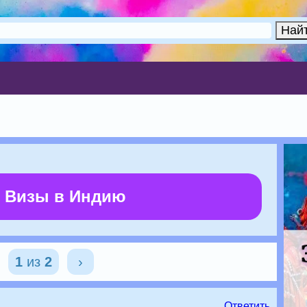
 Визы в Индию
1
из
2
›
Ответить