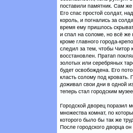
поставили памятник. Сам же 
Его спас простой солдат, на
король, и погнались за солд
время ему пришлось скрывать
и спал на соломе, но всё же
кроме главного города-креп
следил за тем, чтобы Читор 
восстановлен. Пратап поклялс
золотых или серебряных таре
будет освобождена. Его пото
класть солому под кровать.
доживал свои дни в одной и
теперь стал городским музее
Городской дворец поразил м
множества комнат, по которы
которого было бы так же тру
После городского дворца он 