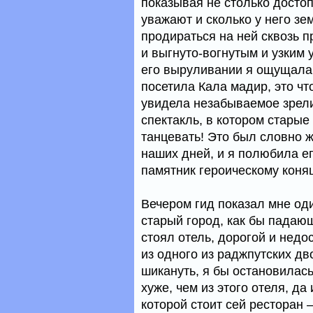
показывая не столько достоп
уважают и сколько у него зе
продираться на ней сквозь п
и выгнуто-вогнутым и узким 
его выруливании я ощущала 
посетила Кала мадир, это чт
увидела незабываемое зрел
спектакль, в котором старые
танцевать! Это был словно 
наших дней, и я полюбила ег
памятник героическому коня
Вечером гид показал мне оди
старый город, как бы падающ
стоял отель, дорогой и нед
из одного из раджпутских дв
шикануть, я бы остановилась
хуже, чем из этого отеля, да
которой стоит сей ресторан 