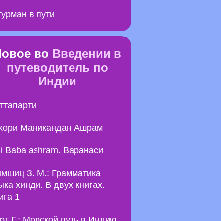
урман в пути
Новое во
Введении в
путеводитель по
Индии
ттапарти
хори Маникандан Ашрам
li Baba ashram. Варанаси
мшиц З. М.: Грамматика
ыка хинди. В двух книгах.
ига 1
рт Г.: Морской путь в Индию