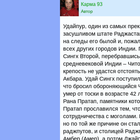
Карма 93
Автор
Удайпур, один из самых пре
засушливом штате Раджастан
на следы его былой и, пожа
всех других городов Индии. 
Cингх Второй, перебравшись 
средневековой Индии – Читор
крепость не удастся отстоят
Акбара. Удай Сингх поступил
что бросил обороняющийся Чи
умер от тоски в возрасте 42
Рана Пратап, памятники кото
Пратап прославился тем, что
сотрудничества с моголами. 
но по той же причине он ста
раджпутов, и столицей Радж
Амбер (Амер), а потом Джай