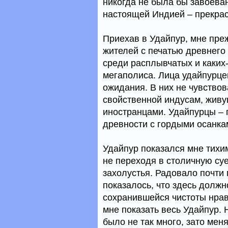
никогда не была бы завоёван
настоящей Индией – прекрас
Приехав в Удайпур, мне преж
жителей с печатью древнего 
среди расплывчатых и каких
мегаполиса. Лица удайпурце
ожидания. В них не чувствов
свойственной индусам, живу
иностранцами. Удайпурцы –
древности с гордыми осанка
Удайпур показался мне тихим
не переходя в столичную суе
захолустья. Радовало почти
показалось, что здесь должн
сохранившейся чистоты нрав
мне показать весь Удайпур. 
было не так много, зато мен