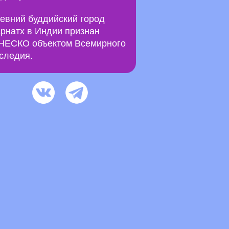
евний буддийский город
рнатх в Индии признан
ЕСКО объектом Всемирного
следия.