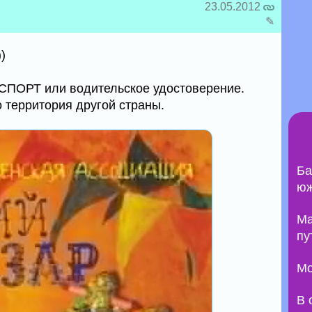
23.05.2012
✎
)
ПОРТ или водительское удостоверение.
 территория другой страны.
Ба
юж
Ma
пу
Мо
В 