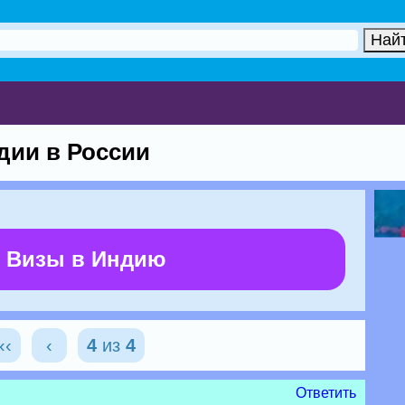
дии в России
 Визы в Индию
‹‹
‹
4
из
4
Ответить