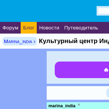
Форум
Блог
Новости
Путеводитель
Культурный центр Ин
Marina_india ›

ж
marina_india