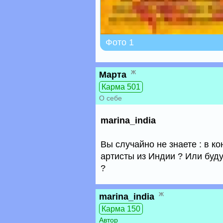
Фото 1
ж
Марта
Карма 501
О себе
marina_india
Вы случайно не знаете : в к
артисты из Индии ? Или буду
?
ж
marina_india
Карма 150
Автор