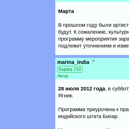
Марта
В прошлом году были артисты
будут. К сожалению, культур
программу мероприятия заран
подлежит уточнениям и изме
ж
marina_india
Карма 150
Автор
28 июля 2012 года
, в суббо
Ягник.
Программа приурочена к пра
индийского штата Бихар.