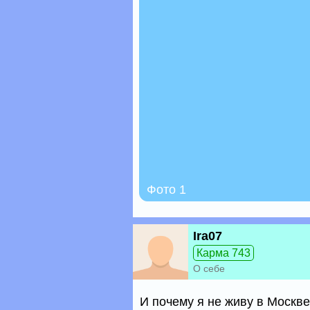
Фото 1
Ira07
Карма 743
О себе
И почему я не живу в Москве