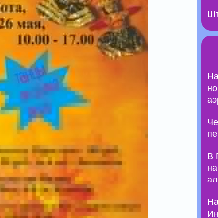
Шт
На
но
аэ
Че
пе
В 
на
ал
На
Ин