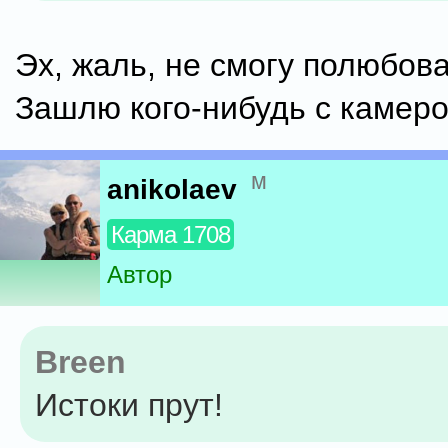
Эх, жаль, не смогу полюбоват
Зашлю кого-нибудь с камерой
м
anikolaev
Карма 1708
Автор
Breen
Истоки прут!