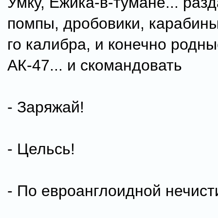
Умку, Ёжика-в-тумане... раз
помпы, дробовики, карабины
го калибра, и конечно родн
АК-47... и скомандовать
- Заряжай!
- Цельсь!
- По евроанглоидной нечисти.