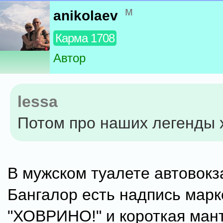
м
anikolaev
Карма 1708
Автор
lessa
Потом про наших легенды 
В мужском туалете автовокз
Бангалор есть надпись мар
"ХОВРИНО!" и короткая ман