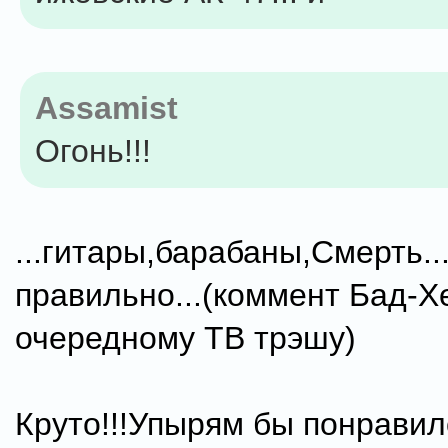
Assamist
Огонь!!!
...гитары,барабаны,Смерть..
правильно...(коммент Бад-Х
очередному ТВ трэшу)
Круто!!!Упырям бы понравило