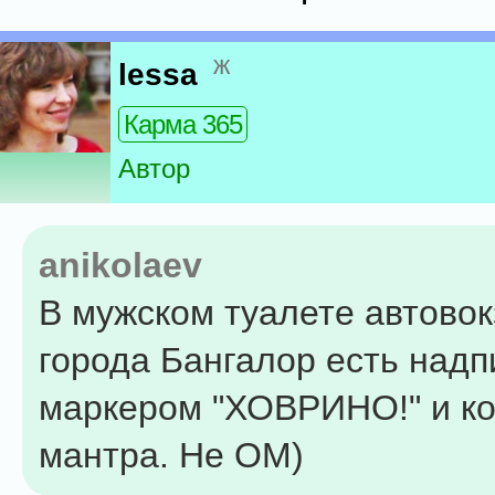
ж
lessa
Карма 365
Автор
anikolaev
В мужском туалете автово
города Бангалор есть надп
маркером "ХОВРИНО!" и ко
мантра. Не ОМ)