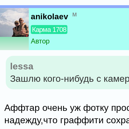
м
anikolaev
Карма 1708
Автор
lessa
Зашлю кого-нибудь с камеро
Аффтар очень уж фотку прос
надежду,что граффити сохр