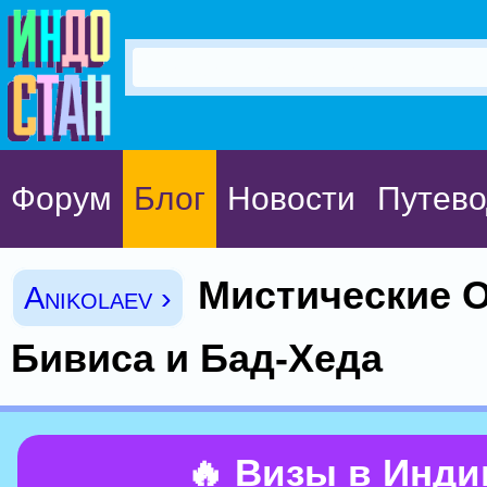
Форум
Блог
Новости
Путево
Мистические 
Anikolaev ›
Бивиса и Бад-Хеда
🔥 Визы в Инд