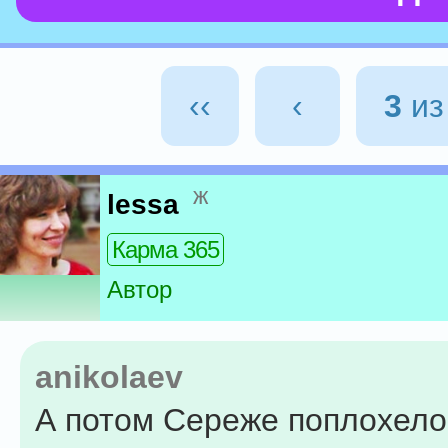
‹‹
‹
3
и
ж
lessa
Карма 365
Автор
anikolaev
А потом Сереже поплохело