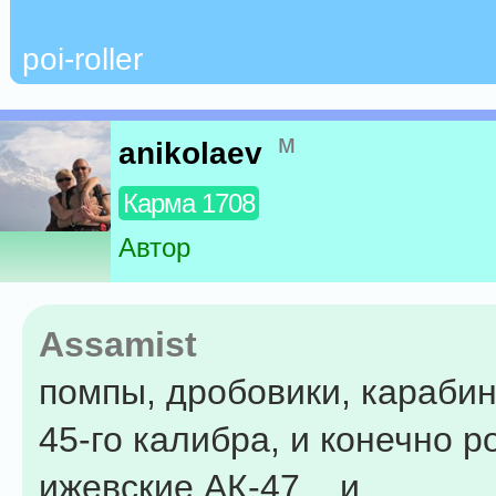
poi-roller
м
anikolaev
Карма 1708
Автор
Assamist
помпы, дробовики, карабин
45-го калибра, и конечно 
ижевские АК-47... и