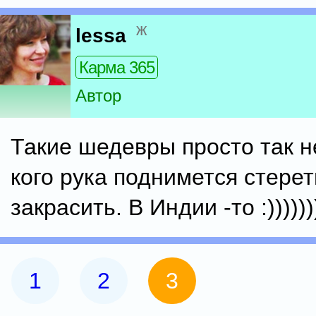
ж
lessa
Карма 365
Автор
Такие шедевры просто так н
кого рука поднимется стерет
закрасить. В Индии -то :)))))))
1
2
3