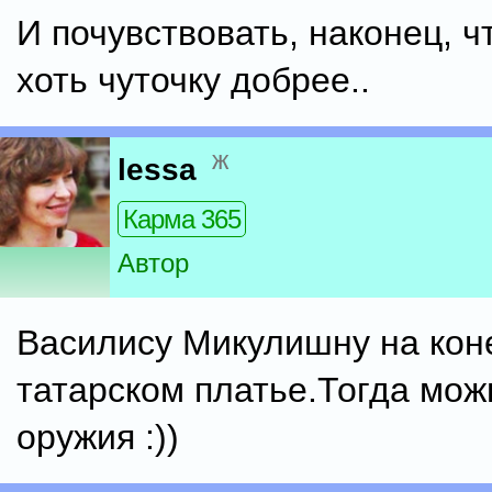
И почувствовать, наконец, ч
хоть чуточку добрее..
ж
lessa
Карма 365
Автор
Василису Микулишну на кон
татарском платье.Тогда мож
оружия :))