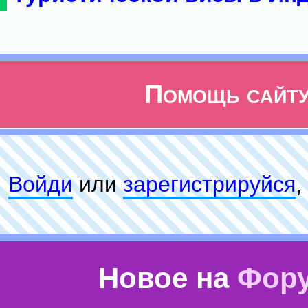
Помощь сайт
Войди
или
зарeгиcтpируйся
,
Новое на
Фор