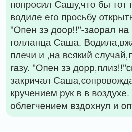
попросил Сашу,что бы тот 
водиле его просьбу открыть
"Опен зэ доор!!"-заорал на
голланца Саша. Водила,вжа
плечи и ,на всякий случай
газу. "Опен зэ дорр,плиз!!"
закричал Саша,сопровожда
кручением рук в в воздухе.
облегчением вздохнул и оп