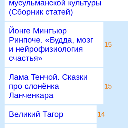
мусульманской культуры
(Сборник статей)
Йонге Мингъюр
Ринпоче. «Будда, мозг
15
и нейрофизиология
счастья»
Лама Тенчой. Сказки
про слонёнка
15
Ланченкара
Великий Тагор
14