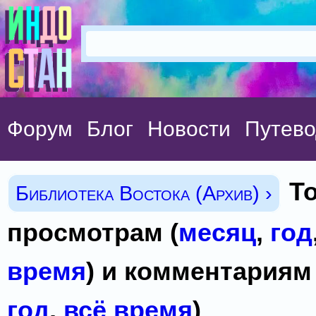
Форум
Блог
Новости
Путево
То
Библиотека Востока (Архив) ›
просмотрам (
месяц
,
год
время
) и комментариям 
год
,
всё время
)