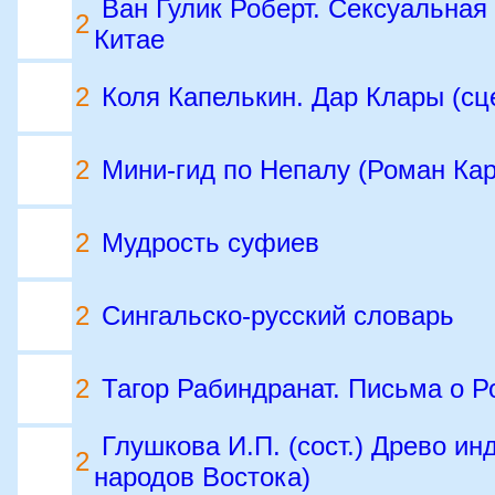
Ван Гулик Роберт. Сексуальная
2
Китае
2
Коля Капелькин. Дар Клары (с
2
Мини-гид по Непалу (Роман Кар
2
Мудрость суфиев
2
Сингальско-русский словарь
2
Тагор Рабиндранат. Письма о Р
Глушкова И.П. (сост.) Древо ин
2
народов Востока)