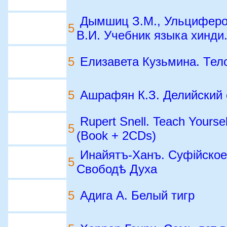
Дымшиц З.М., Ульциферов
5
В.И. Учебник языка хинди.
5
Елизавета Кузьмина. Тел
5
Ашрафян К.З. Делийский 
Rupert Snell. Teach Yoursel
5
(Book + 2CDs)
Инайятъ-Ханъ. Суфійское
5
Свободѣ Духа
5
Адига А. Белый тигр