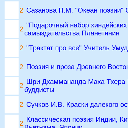
2
Сазанова Н.М. "Океан поэзии" 
"Подарочный набор хиндейских 
2
самыздательства Планетянин
2
"Трактат про всё" Учитель Уму
2
Поэзия и проза Древнего Восто
Шри Дхаммананда Маха Тхера К
2
буддисты
2
Сучков И.В. Краски далекого о
Классическая поэзия Индии, Ки
2
Вьетнама, Японии