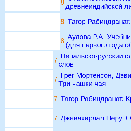
8
древнеиндийской л
8
Тагор Рабиндранат
Аулова Р.А. Учебни
8
(для первого года о
Непальско-русский сл
7
слов
Грег Мортенсон, Дэв
7
Три чашки чая
7
Тагор Рабиндранат. 
7
Джавахарлал Неру. 