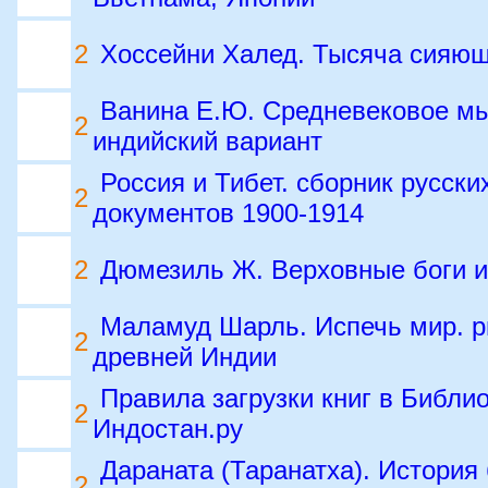
2
Хоссейни Халед. Тысяча сияющ
Ванина Е.Ю. Средневековое м
2
индийский вариант
Россия и Тибет. сборник русски
2
документов 1900-1914
2
Дюмезиль Ж. Верховные боги 
Маламуд Шарль. Испечь мир. р
2
древней Индии
Правила загрузки книг в Библио
2
Индостан.ру
Дараната (Таранатха). История
2