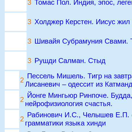
3
Томас Пол. Индия, эпос, лег
3
Холджер Керстен. Иисус жил
3
Шивайя Субрамуния Свами. 
3
Рушди Салман. Стыд
Пессель Мишель. Тигр на завтр
2
Лисаневич – одессит из Катман
Йонге Мингьюр Ринпоче. Будда,
2
нейрофизиология счастья.
Рабинович И.С., Челышев Е.П. 
2
грамматики языка хинди