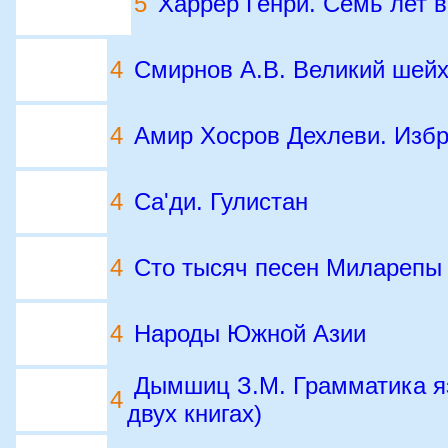
5
Харрер Генри. Семь лет в
4
Смирнов А.В. Великий шей
4
Амир Хосров Дехлеви. Избр
4
Са'ди. Гулистан
4
Сто тысяч песен Миларепы 
4
Народы Южной Азии
Дымшиц З.М. Грамматика яз
4
двух книгах)