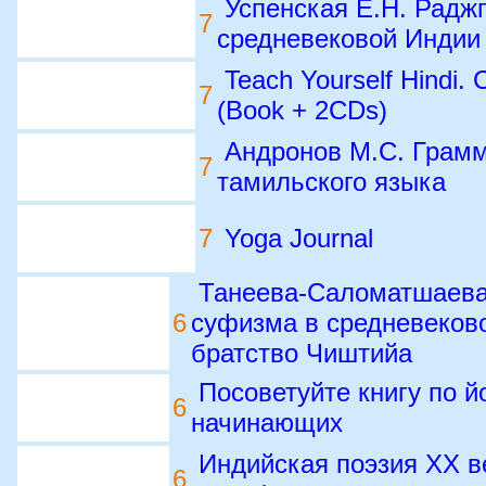
Успенская Е.Н. Радж
7
средневековой Индии
Teach Yourself Hindi.
7
(Book + 2CDs)
Андронов М.С. Грам
7
тамильского языка
7
Yoga Journal
Танеева-Саломатшаева 
6
суфизма в средневеков
братство Чиштийа
Посоветуйте книгу по й
6
начинающих
Индийская поэзия XX ве
6