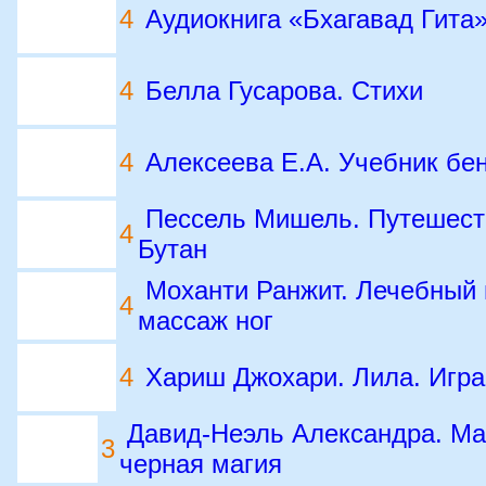
4
Аудиокнига «Бхагавад Гита
4
Белла Гусарова. Стихи
4
Алексеева Е.А. Учебник бен
Пессель Мишель. Путешеств
4
Бутан
Моханти Ранжит. Лечебный 
4
массаж ног
4
Хариш Джохари. Лила. Игра
Давид-Неэль Александра. Ма
3
черная магия