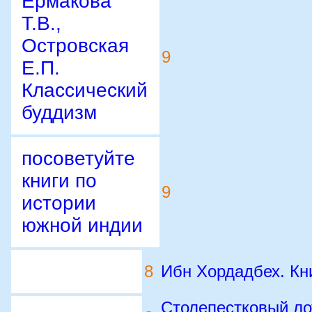
Ермакова
Т.В.,
Островская
9
Е.П.
Классический
буддизм
посоветуйте
книги по
9
истории
южной индии
8
Ибн Хордадбех. Кни
Столепестковый ло