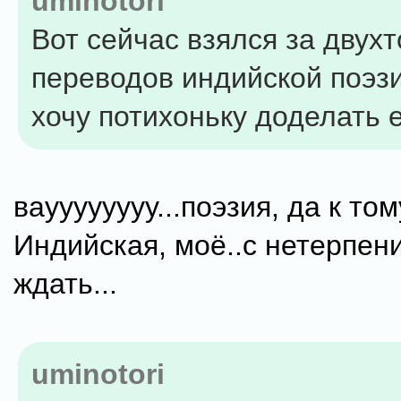
uminotori
Вот сейчас взялся за двух
переводов индийской поэзи
хочу потихоньку доделать е
вауууууууу...поэзия, да к то
Индийская, моё..с нетерпен
ждать...
uminotori