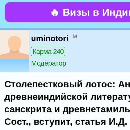
🔥 Визы в Инд
м
uminotori
Карма 240
Модератор
Столепестковый лотос: А
древнеиндийской литерату
санскрита и древнетамиль
Сост., вступит, статья И.Д.