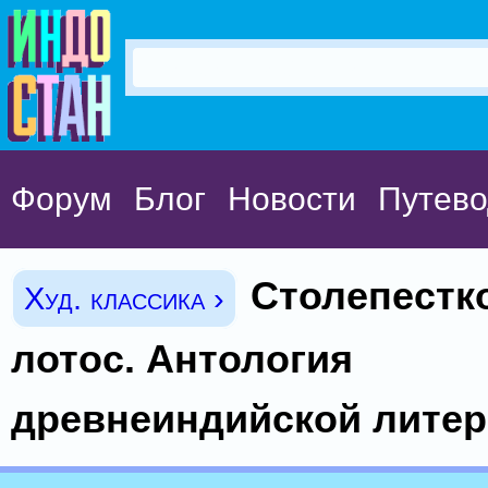
Форум
Блог
Новости
Путево
Столепестк
Худ. классика ›
лотос. Антология
древнеиндийской лите