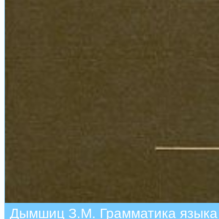
Дымшиц З.М. Грамматика языка х