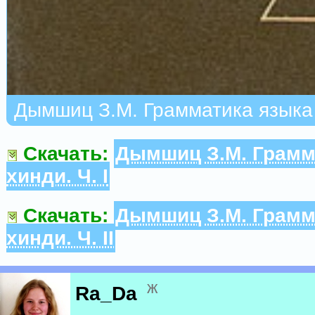
Дымшиц З.М. Грамматика языка х
Скачать:
Дымшиц З.М. Грамм
хинди. Ч. I
Скачать:
Дымшиц З.М. Грамм
хинди. Ч. II
ж
Ra_Da