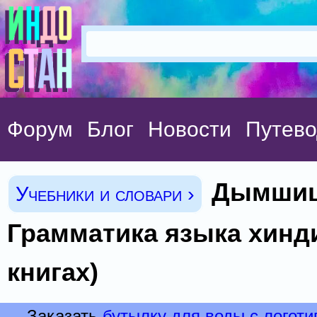
Форум
Блог
Новости
Путево
Дымшиц
Учебники и словари ›
Грамматика языка хинди
книгах)
Заказать
бутылку для воды с логот