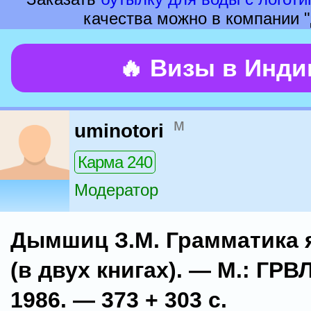
качества можно в компании "
🔥 Визы в Инд
м
uminotori
Карма 240
Модератор
Дымшиц З.М. Грамматика 
(в двух книгах). — М.: ГРВ
1986. — 373 + 303 с.