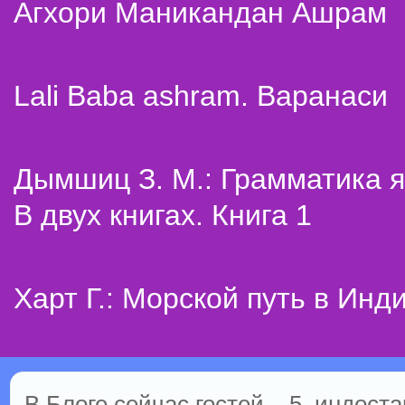
Агхори Маникандан Ашрам
Lali Baba ashram. Варанаси
Дымшиц З. М.: Грамматика я
В двух книгах. Книга 1
Харт Г.: Морской путь в Инд
В Блоге сейчас гостей – 5, индоста