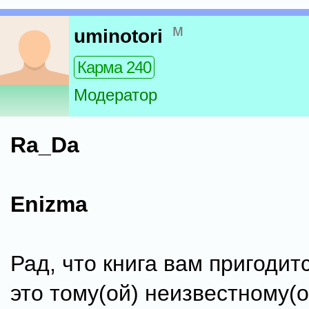
м
uminotori
Карма 240
Модератор
Ra_Da
Enizma
Рад, что книга вам пригодит
это тому(ой) неизвестному(о