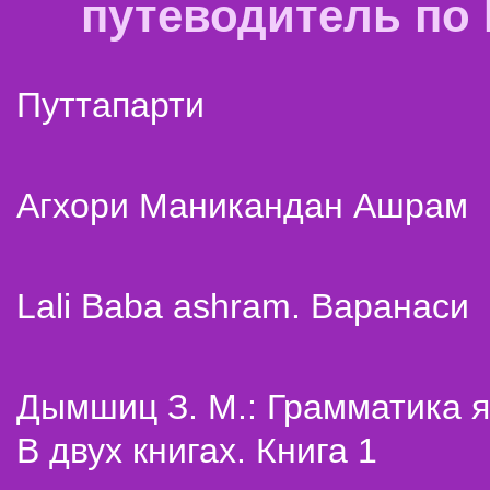
путеводитель по
Путтапарти
Агхори Маникандан Ашрам
Lali Baba ashram. Варанаси
Дымшиц З. М.: Грамматика я
В двух книгах. Книга 1