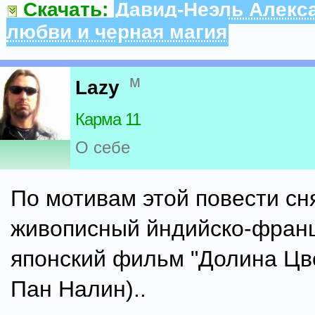
Скачать:
Давид-Неэль Алекс
любви и черная магия
м
Lazy
Карма 11
О себе
По мотивам этой повести сн
живописный йндийско-франц
японский фильм "Долина Цве
Пан Налин)..