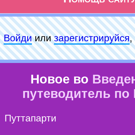
Войди
или
зарeгиcтpируйся
,
Новое во
Введе
путеводитель по
Путтапарти