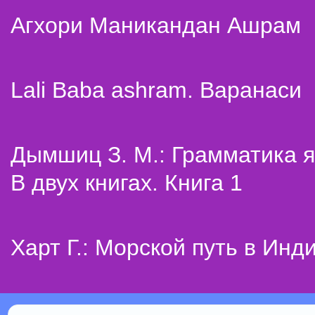
Агхори Маникандан Ашрам
Lali Baba ashram. Варанаси
Дымшиц З. М.: Грамматика я
В двух книгах. Книга 1
Харт Г.: Морской путь в Инд