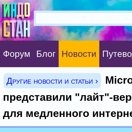
Форум
Блог
Новости
Путево
Micro
Другие новости и статьи ›
представили "лайт"-ве
для медленного интерн