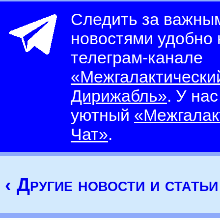
Следить за важны
новостями удобно
телеграм-канале
«Межгалактически
Дирижабль»
. У на
уютный
«Межгалак
Чат»
.
‹ Другие новости и статьи